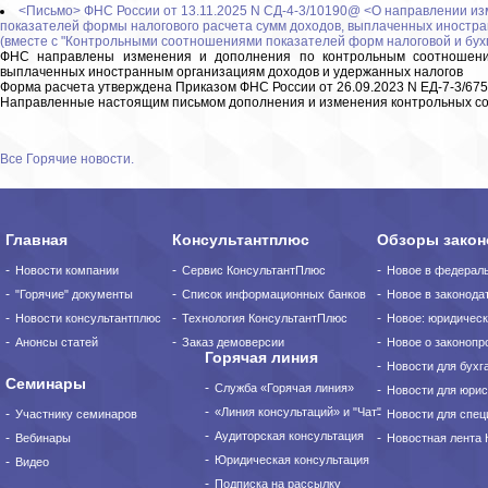
<Письмо> ФНС России от 13.11.2025 N СД-4-3/10190@ <О направлении и
показателей формы налогового расчета сумм доходов, выплаченных иностра
(вместе с "Контрольными соотношениями показателей форм налоговой и бухг
ФНС направлены изменения и дополнения по контрольным соотношени
выплаченных иностранным организациям доходов и удержанных налогов
Форма расчета утверждена Приказом ФНС России от 26.09.2023 N ЕД-7-3/67
Направленные настоящим письмом дополнения и изменения контрольных со
Все Горячие новости.
Главная
Консультантплюс
Обзоры закон
Новости компании
Сервис КонсультантПлюс
Новое в федерал
"Горячие" документы
Список информационных банков
Новое в законода
Новости консультантплюс
Технология КонсультантПлюс
Новое: юридическ
Анонсы статей
Заказ демоверсии
Новое о законопро
Горячая линия
Новости для бухг
Семинары
Служба «Горячая линия»
Новости для юрис
«Линия консультаций» и "Чат"
Участнику семинаров
Новости для спец
Аудиторская консультация
Вебинары
Новостная лента
Юридическая консультация
Видео
Подписка на рассылку