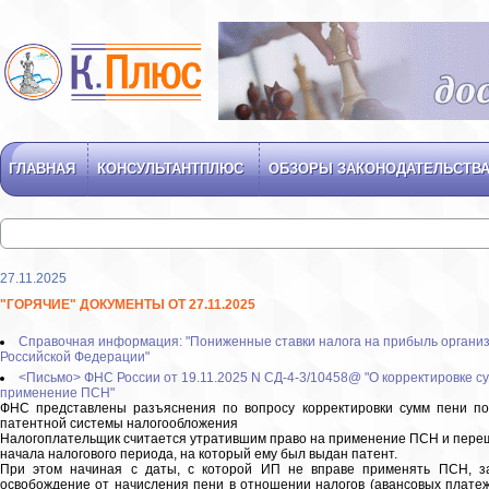
ГЛАВНАЯ
КОНСУЛЬТАНТПЛЮС
ОБЗОРЫ ЗАКОНОДАТЕЛЬСТВ
27.11.2025
"ГОРЯЧИЕ" ДОКУМЕНТЫ ОТ 27.11.2025
Справочная информация: "Пониженные ставки налога на прибыль органи
Российской Федерации"
<Письмо> ФНС России от 19.11.2025 N СД-4-3/10458@ "О корректировке с
применение ПСН"
ФНС представлены разъяснения по вопросу корректировки сумм пени п
патентной системы налогообложения
Налогоплательщик считается утратившим право на применение ПСН и пере
начала налогового периода, на который ему был выдан патент.
При этом начиная с даты, с которой ИП не вправе применять ПСН, зак
освобождение от начисления пени в отношении налогов (авансовых платеже