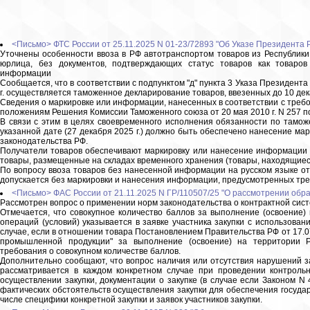
<Письмо> ФТС России от 25.11.2025 N 01-23/72893 "Об Указе Президента 
Уточнены особенности ввоза в РФ автотранспортом товаров из Республики
юрлица, без документов, подтверждающих статус товаров как товаро
информации
Сообщается, что в соответствии с подпунктом "д" пункта 3 Указа Президента 
г. осуществляется таможенное декларирование товаров, ввезенных до 10 дека
Сведения о маркировке или информации, нанесенных в соответствии с треб
положениям Решения Комиссии Таможенного союза от 20 мая 2010 г. N 257 п
В связи с этим в целях своевременного исполнения обязанности по тамо
указанной дате (27 декабря 2025 г.) должно быть обеспечено нанесение ма
законодательства РФ.
Получатели товаров обеспечивают маркировку или нанесение информации 
товары, размещенные на складах временного хранения (товары, находящиес
По вопросу ввоза товаров без нанесенной информации на русском языке отм
допускается без маркировки и нанесения информации, предусмотренных тр
<Письмо> ФАС России от 21.11.2025 N ГР/110507/25 "О рассмотрении обр
Рассмотрен вопрос о применении норм законодательства о контрактной сист
Отмечается, что совокупное количество баллов за выполнение (освоение
операций (условий) указывается в заявке участника закупки с использован
случае, если в отношении товара Постановлением Правительства РФ от 17.0
промышленной продукции" за выполнение (освоение) на территории Р
требования о совокупном количестве баллов.
Дополнительно сообщают, что вопрос наличия или отсутствия нарушений за
рассматривается в каждом конкретном случае при проведении контроль
осуществлении закупки, документации о закупке (в случае если Законом N 
фактических обстоятельств осуществления закупки для обеспечения государ
числе специфики конкретной закупки и заявок участников закупки.