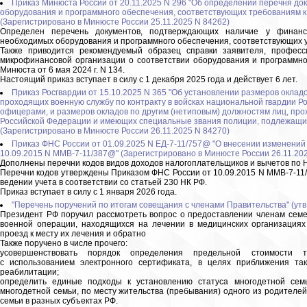
Приказ Минюста России от 20.11.2025 N 296 "Об определении перечня д
оборудования и программного обеспечения, соответствующих требованиям 
(Зарегистрировано в Минюсте России 25.11.2025 N 84262)
Определен перечень документов, подтверждающих наличие у финанс
необходимых оборудования и программного обеспечения, соответствующих
Также приводится рекомендуемый образец справки заявителя, професси
микрофинансовой организации о соответствии оборудования и программн
Минюста от 6 мая 2024 г. N 134.
Настоящий приказ вступает в силу с 1 декабря 2025 года и действует 6 лет.
Приказ Росгвардии от 15.10.2025 N 365 "Об установлении размеров окла
проходящих военную службу по контракту в войсках национальной гвардии
офицерами, и размеров окладов по другим (нетиповым) должностям лиц, про
Российской Федерации и имеющих специальные звания полиции, подлежащ
(Зарегистрировано в Минюсте России 26.11.2025 N 84270)
Приказ ФНС России от 01.09.2025 N ЕД-7-11/757@ "О внесении изменений 
10.09.2015 N ММВ-7-11/387@" (Зарегистрировано в Минюсте России 26.11.20
Дополнены перечни кодов видов доходов налогоплательщиков и вычетов по
Перечни кодов утверждены Приказом ФНС России от 10.09.2015 N ММВ-7-1
ведении учета в соответствии со статьей 230 НК РФ.
Приказ вступает в силу с 1 января 2026 года.
"Перечень поручений по итогам совещания с членами Правительства" (утв
Президент РФ поручил рассмотреть вопрос о предоставлении членам семе
военной операции, находящихся на лечении в медицинских организациях
проезд к месту их лечения и обратно
Также поручено в числе прочего:
усовершенствовать порядок определения предельной стоимости т
с использованием электронного сертификата, в целях приближения так
реабилитации;
определить единые подходы к установлению статуса многодетной сем
многодетной семьи, по месту жительства (пребывания) одного из родителей
семьи в разных субъектах РФ.