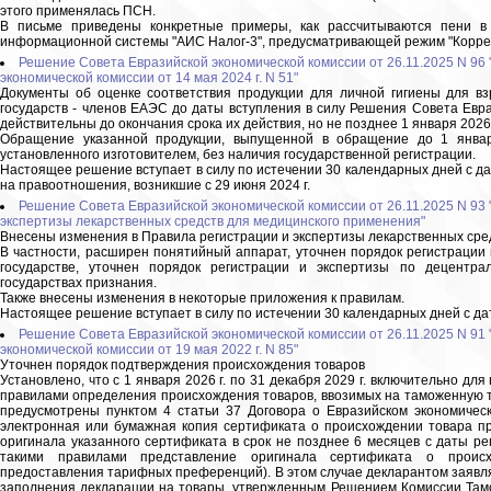
этого применялась ПСН.
В письме приведены конкретные примеры, как рассчитываются пени в
информационной системы "АИС Налог-3", предусматривающей режим "Коррек
Решение Совета Евразийской экономической комиссии от 26.11.2025 N 96
экономической комиссии от 14 мая 2024 г. N 51"
Документы об оценке соответствия продукции для личной гигиены для вз
государств - членов ЕАЭС до даты вступления в силу Решения Совета Евраз
действительны до окончания срока их действия, но не позднее 1 января 2026
Обращение указанной продукции, выпущенной в обращение до 1 января 
установленного изготовителем, без наличия государственной регистрации.
Настоящее решение вступает в силу по истечении 30 календарных дней с д
на правоотношения, возникшие с 29 июня 2024 г.
Решение Совета Евразийской экономической комиссии от 26.11.2025 N 93 
экспертизы лекарственных средств для медицинского применения"
Внесены изменения в Правила регистрации и экспертизы лекарственных сре
В частности, расширен понятийный аппарат, уточнен порядок регистрации
государстве, уточнен порядок регистрации и экспертизы по децентр
государствах признания.
Также внесены изменения в некоторые приложения к правилам.
Настоящее решение вступает в силу по истечении 30 календарных дней с да
Решение Совета Евразийской экономической комиссии от 26.11.2025 N 91
экономической комиссии от 19 мая 2022 г. N 85"
Уточнен порядок подтверждения происхождения товаров
Установлено, что с 1 января 2026 г. по 31 декабря 2029 г. включительно д
правилами определения происхождения товаров, ввозимых на таможенную т
предусмотрены пунктом 4 статьи 37 Договора о Евразийском экономичес
электронная или бумажная копия сертификата о происхождении товара п
оригинала указанного сертификата в срок не позднее 6 месяцев с даты ре
такими правилами представление оригинала сертификата о проис
предоставления тарифных преференций). В этом случае декларантом заявля
заполнения декларации на товары, утвержденным Решением Комиссии Тамо