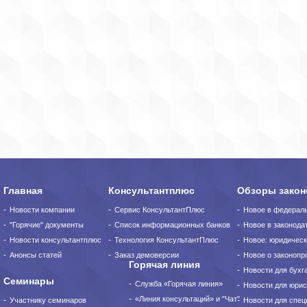
Главная
Консультантплюс
Обзоры закон
Новости компании
Сервис КонсультантПлюс
Новое в федерал
"Горячие" документы
Список информационных банков
Новое в законода
Новости консультантплюс
Технология КонсультантПлюс
Новое: юридическ
Анонсы статей
Заказ демоверсии
Новое о законопро
Горячая линия
Новости для бухг
Семинары
Служба «Горячая линия»
Новости для юрис
«Линия консультаций» и "Чат"
Участнику семинаров
Новости для спец