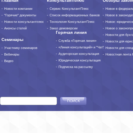
Главная
Консультантплюс
Обзоры закон
Новости компании
Сервис КонсультантПлюс
Новое в федерал
"Горячие" документы
Список информационных банков
Новое в законода
Новости консультантплюс
Технология КонсультантПлюс
Новое: юридическ
Анонсы статей
Заказ демоверсии
Новое о законопро
Горячая линия
Новости для бухг
Семинары
Служба «Горячая линия»
Новости для юрис
«Линия консультаций» и "Чат"
Участнику семинаров
Новости для спец
Аудиторская консультация
Вебинары
Новостная лента
Юридическая консультация
Видео
Подписка на рассылку