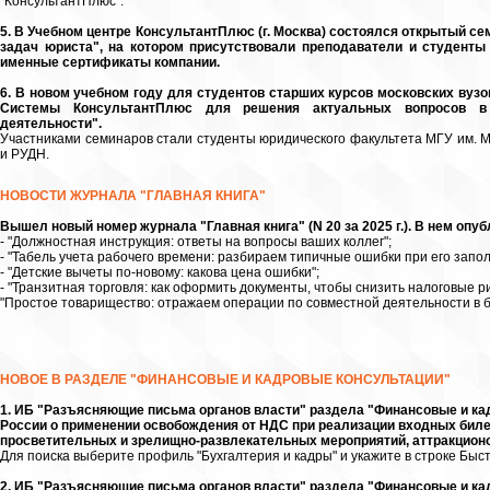
"КонсультантПлюс".
5. В Учебном центре КонсультантПлюс (г. Москва) состоялся открытый 
задач юриста", на котором присутствовали преподаватели и студенты
именные сертификаты компании.
6. В новом учебном году для студентов старших курсов московских вуз
Системы КонсультантПлюс для решения актуальных вопросов в о
деятельности".
Участниками семинаров стали студенты юридического факультета МГУ им. М
и РУДН.
НОВОСТИ ЖУРНАЛА "ГЛАВНАЯ КНИГА"
Вышел новый номер журнала "Главная книга" (N 20 за 2025 г.). В нем о
- "Должностная инструкция: ответы на вопросы ваших коллег";
- "Табель учета рабочего времени: разбираем типичные ошибки при его запо
- "Детские вычеты по-новому: какова цена ошибки";
- "Транзитная торговля: как оформить документы, чтобы снизить налоговые ри
"Простое товарищество: отражаем операции по совместной деятельности в бу
НОВОЕ В РАЗДЕЛЕ "ФИНАНСОВЫЕ И КАДРОВЫЕ КОНСУЛЬТАЦИИ"
1. ИБ "Разъясняющие письма органов власти" раздела "Финансовые и к
России о применении освобождения от НДС при реализации входных биле
просветительных и зрелищно-развлекательных мероприятий, аттракционо
Для поиска выберите профиль "Бухгалтерия и кадры" и укажите в строке Быст
2. ИБ "Разъясняющие письма органов власти" раздела "Финансовые и к