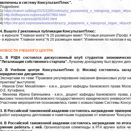
включены в систему КонсультантПлюс".
Подробнее:
1)
https://zakon.ru/blog/2025/10/01/obrazcy_poyasnenij_v_nalogovyj_organ_vkly
2)
http://inthepress.ru/press/p507960.html
3)
http://atrex.ru/press/p562845.html
4)
https://re-port.ru/pressreleases/obrazcy_pojasnenii_v_nalogovyi_organ_vklyuc
4. Вышло 2 рекламных публикации КонсультантПлюс:
- в журнале "Главная книга" N 20 размещен макет "Готовые решения (Проф). 
- в журнале "Главная книга" N 20 размещен макет "Изменения по налогам и ка
НОВОСТИ УЧЕБНОГО ЦЕНТРА
1. В РУДН состоялся дискуссионный клуб студентов экономическо
"Легализация собственного стартапа".
Лучшему докладчику был вручен дип
2. В Учебном центре КонсультантПлюс (г. Москва) состоялось зас
юридических дисциплин.
Экспертами по теме "Правовое регулирование оказания финансовых услуг н
практика" выступили:
- Иванов Олег Михайлович - к.ю.н., доцент кафедры банковского права Моск
О.Е. Кутафина;
- Михеева Ирина Евгеньевна - к.ю.н., доцент кафедры банковского права,
высоких технологий Московского государственного юридического университет
Участники мероприятия познакомились также с новшествами Системы Консу
3. В Российской таможенной академии состоялось награждение призеров
работ награждены дипломами и памятными подарками от компании "Консуль
4. В Российской таможенной академии состоялось награждение по ито
умение работать с ней.
Организаторам олимпиады в РТА вручен кубок ч