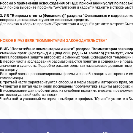
России о применении освобождения от НДС при оказании услуг по пассаж
Для поиска выберите профиль "Бухгалтерия и кадры" и укажите в строке Быст
3. ИБ "Вопросы-ответы (Финансист)" раздела "Финансовые и кадровые к
вопросах, связанных с учетом основных средств.
Для поиска выберите профиль "Бухгалтерия и кадры" и укажите в строке Быст
НОВОЕ В РАЗДЕЛЕ "КОММЕНТАРИИ ЗАКОНОДАТЕЛЬСТВА"
В ИБ "Постатейные комментарии и книги" раздела "Комментарии законод
смежных прав" (Братусь Д.А.) (под общ. ред. Б.М. Гонгало) ("Ста-тут", 2024
Книга посвящена защите авторских и смежных прав. Освещаются тенденции и
В первой части исследования рассматриваются понятие и содержание права 
значение и сущность. Подробно рассмотрены так называемые доминантные
на защиту.
Во второй части проанализированы формы и способы защиты авторских и см
самопомощь).
В третьей части характеризуются способы и меры защиты авторских прав, о
Четвертая и пятая части книги посвящены проблематике защиты авторских и
В исследовании дан глубокий анализ судебной практики, внесены предложе
интеллектуальной собственности.
Чтобы найти указанный материал, выберите профиль "Юрист" и укажите в Бы