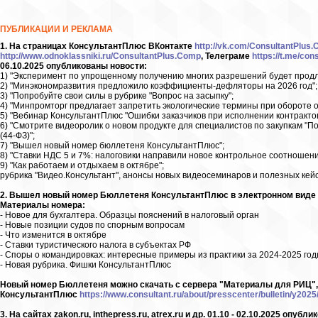
ПУБЛИКАЦИИ И РЕКЛАМА
1. На страницах КонсультантПлюс ВКонтакте
http://vk.com/ConsultantPlus
http://www.odnoklassniki.ru/ConsultantPlus.Comp
, Телеграме
https://t.me/con
06.10.2025 опубликованы новости:
1) "Эксперимент по упрощенному получению многих разрешений будет продл
2) "Минэкономразвития предложило коэффициенты-дефляторы на 2026 год";
3) "Попробуйте свои силы в рубрике "Вопрос на засыпку";
4) "Минпромторг предлагает запретить экологические термины при обороте о
5) "Вебинар КонсультантПлюс "Ошибки заказчиков при исполнении контрактов
6) "Смотрите видеоролик о новом продукте для специалистов по закупкам "
(44-ФЗ)";
7) "Вышел новый номер бюллетеня КонсультантПлюс";
8) "Ставки НДС 5 и 7%: налоговики направили новое контрольное соотношени
9) "Как работаем и отдыхаем в октябре";
рубрика "Видео.Консультант", анонсы новых видеосеминаров и полезных кейс
2. Вышел новый номер Бюллетеня КонсультантПлюс в электронном виде (N 
Материалы номера:
- Новое для бухгалтера. Образцы пояснений в налоговый орган
- Новые позиции судов по спорным вопросам
- Что изменится в октябре
- Ставки туристического налога в субъектах РФ
- Споры о командировках: интересные примеры из практики за 2024-2025 го
- Новая рубрика. Фишки КонсультантПлюс
Новый номер Бюллетеня можно скачать с сервера "Материалы для РИЦ", па
КонсультантПлюс
https://www.consultant.ru/about/presscenter/bulletin/y202
3. На сайтах zakon.ru, inthepress.ru, atrex.ru и др. 01.10 - 02.10.2025 оп