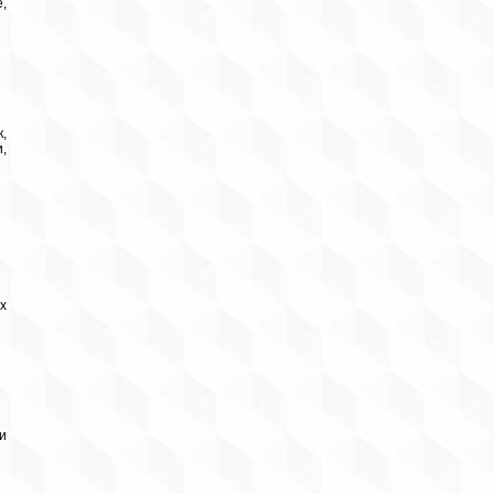
,
,
,
х
и