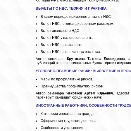
юстиции РФ 2 класса, кандидат юридических наук.
ВЫЧЕТЫ ПО
НДС: ТЕОРИЯ И ПРАКТИКА
В каком периоде применяется вычет НДС.
Вычет НДС по командировочным расходам.
Вычет авансового НДС.
Вычет НДС у налогового агента.
Вычет НДС при экспорте.
Вычет НДС при наличных расчетах.
Автор семинара
Крутякова Татьяна Леонидовна
, а
публикаций в профессиональных бухгалтерских издания
УГОЛОВНО-ПРАВОВЫЕ РИСКИ: ВЫЯВЛЕНИЕ И ПРО
Меры по профилактике рисков.
Преимущества профилактики рисков.
Автор семинара
Чекотков Артем Юрьевич
, адвокат
партнеры", кандидат юридических наук.
ИНОСТРАННЫЕ РАБОТНИКИ:
ОСОБЕННОСТИ ТРУДО
Категории иностранных граждан.
Оформление трудового договора.
Особенности увольнения.