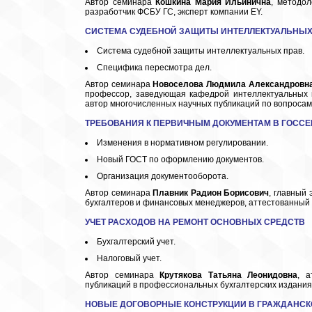
Автор семинара
Кошкина Мария Ильинична
, методол
разработчик ФСБУ ГС, эксперт компании EY.
СИСТЕМА СУДЕБНОЙ ЗАЩИТЫ ИНТЕЛЛЕКТУАЛЬНЫХ
Система судебной защиты интеллектуальных прав.
Специфика пересмотра дел.
Автор семинара
Новоселова
Людмила Александровн
профессор, заведующая кафедрой интеллектуальных 
автор многочисленных научных публикаций по вопросам 
ТРЕБОВАНИЯ К ПЕРВИЧНЫМ ДОКУМЕНТАМ В ГОССЕ
Изменения в нормативном регулировании.
Новый ГОСТ по оформлению документов.
Организация документооборота.
Автор семинара
Плавник Радион Борисович
, главный
бухгалтеров и финансовых менеджеров, аттестованный 
УЧЕТ РАСХОДОВ НА РЕМОНТ ОСНОВНЫХ СРЕДСТВ
Бухгалтерский учет.
Налоговый учет.
Автор семинара
Крутякова Татьяна Леонидовна
, а
публикаций в профессиональных бухгалтерских издания
НОВЫЕ ДОГОВОРНЫЕ КОНСТРУКЦИИ В ГРАЖДАНСК