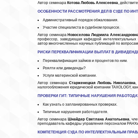
Автор семинара
Котова Любовь Алексеевна
, действит
ОСОБЕННОСТИ РАССМОТРЕНИЯ ДЕЛ В СУДЕ ПО
ИНТ
Административный порядок обжалования.
Участие специалиста в судебном процессе.
Автор семинара
Новоселова
Людмила Александровн
профессор, заведующая кафедрой интеллектуальных 
автор многочисленных научных публикаций по вопросам 
РИСКИ ПЕРЕКВАЛИФИКАЦИИ ВЫПЛАТ В ДИВИДЕН
Переквалификация займов и процентов по ним.
Роялти или дивиденды?
Услуги материнской компании.
Автор семинара
Старженецкая Любовь Николаевна
,
налогообложения юридической коипании TAXOLOGY, кан
ПРОВЕРКИ
ГИТ: ТИПИЧНЫЕ НАРУШЕНИЯ РАБОТОДА
Как узнать о запланированных проверках.
Типичные нарушения работодателя.
Автор семинара
Шнайдер
Светлана Анатольевна
, чл
преподаватель кафедры управления персоналом РАНХи
КОМПЕТЕНЦИЯ СУДА ПО ИНТЕЛЛЕКТУАЛЬНЫМ ПРА