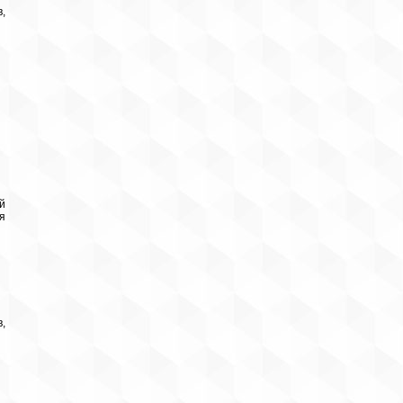
,
й
я
,