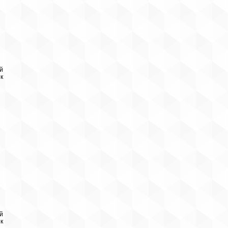
й
к
й
к