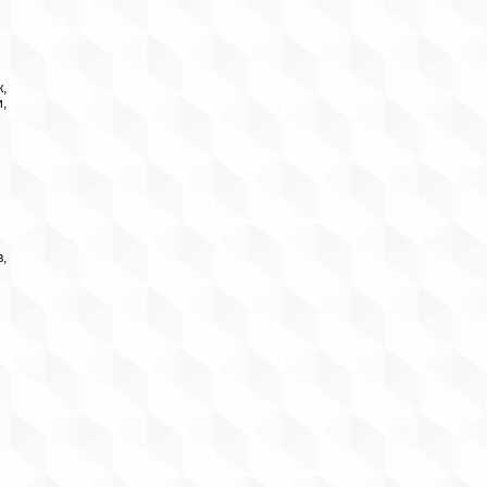
,
,
,