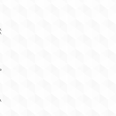
,
,
о
,