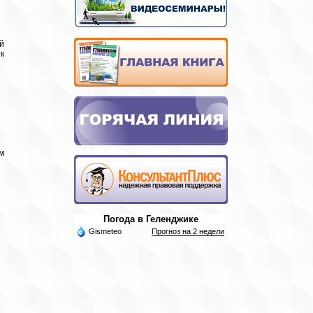
й
к
м
Погода в Геленджике
Gismeteo
Прогноз на 2 недели