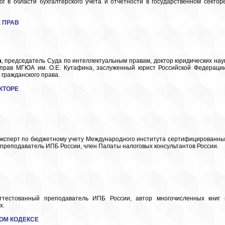
ог в области бухгалтерского учета и отчетности в государственном секторе
 ПРАВ
а
, председатель Суда по интеллектуальным правам, доктор юридических наук
прав МГЮА им. О.Е. Кутафина, заслуженный юрист Российской Федерации
гражданского права.
КТОРЕ
 эксперт по бюджетному учету Международного института сертифицированны
преподаватель ИПБ России, член Палаты налоговых консультантов России.
ттестованный преподаватель ИПБ России, автор многочисленных книг 
х.
ОМ КОДЕКСЕ