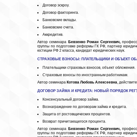
Договор эскроу.
Договор факторинга.
Банковские вклады.
Банковские счета.
Аккредитив.
Автор семинара
Бевзенко Роман Сергеевич,
професс
группы по подготовке реформы ГК РФ, партнер юридич
юстиции РФ 2 класса, кандидат юридических наук.
СТРАХОВЫЕ В
ЗНОСЫ:
ПЛАТЕЛЬЩИКИ И ОБЪЕКТ О
Плательщики страховых взносов, объект обложения.
Страховые взносы по иностранным работникам.
Автор семинара
Котова Любовь Алексеевна
, действит
ДОГОВОР ЗАЙМА И КРЕДИТА
: НОВЫЙ ПОРЯДОК РЕ
Консенсуальный договор займа.
Вознаграждение по договорам займа и кредита.
Защита от ростовщических процентов.
Возврат причитающегося процента.
Автор семинара
Бевзенко Роман Сергеевич,
професс
группы по подготовке реформы ГК РФ, партнер юридич