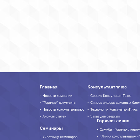
Главная
Консультантплюс
Новости компании
Сервис КонсультантПлюс
"Горячие" документы
Список информационных банк
Новости консультантплюс
Технология КонсультантПлюс
Анонсы статей
Заказ демоверсии
Горячая линия
Семинары
Служба «Горячая линия»
«Линия консультаций» и 
Участнику семинаров