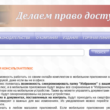
КОНОДАТЕЛЬСТВА
О КОМПАНИИ
ИЗДАНИЯ
ГОРЯЧАЯ ЛИНИ
Я КОНСУЛЬТАНТПЛЮС
можность работать со своим онлайн-комплектом в мобильном приложении н
рукой, даже если вы не в офисе.
люс появилась
возможность синхронизировать папку "Избранное" с ваши
тПлюс, и в мобильном приложении будут видны все сохраненные в "Избранном
ютере или на мобильном устройстве. Также вы можете управлять документами 
е будут синхронизированы на разных устройствах.
х в документах, поставленных на контроль
, будут приходить на смартфо
рмируют о важных для вас изменениях. Из уведомления можно перейти 
нте.
ачать в любом магазине приложений. Если мобильное приложение уж