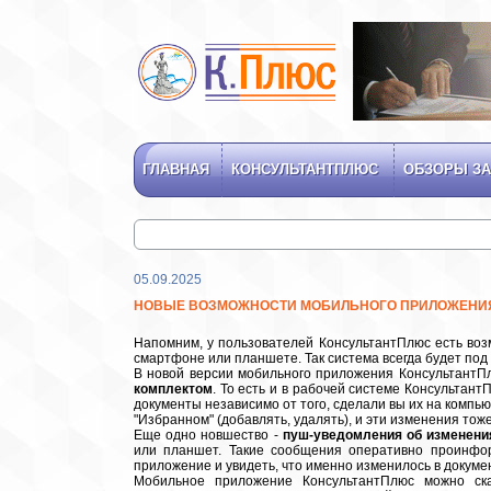
ГЛАВНАЯ
КОНСУЛЬТАНТПЛЮС
ОБЗОРЫ ЗА
05.09.2025
НОВЫЕ ВОЗМОЖНОСТИ МОБИЛЬНОГО ПРИЛОЖЕНИ
Напомним, у пользователей КонсультантПлюс есть воз
смартфоне или планшете. Так система всегда будет под 
В новой версии мобильного приложения КонсультантП
комплектом
. То есть и в рабочей системе Консультан
документы независимо от того, сделали вы их на компь
"Избранном" (добавлять, удалять), и эти изменения тож
Еще одно новшество -
пуш-уведомления об изменения
или планшет. Такие сообщения оперативно проинфо
приложение и увидеть, что именно изменилось в докуме
Мобильное приложение КонсультантПлюс можно ск