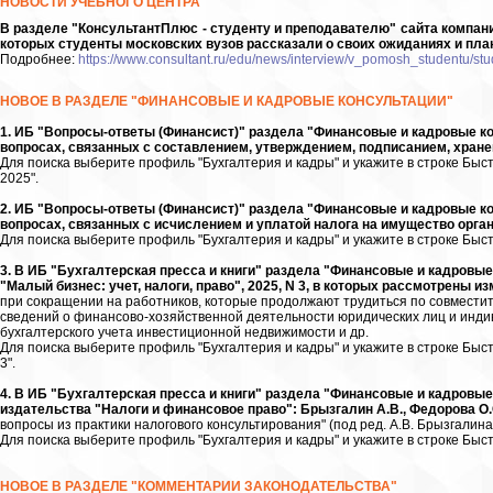
НОВОСТИ УЧЕБНОГО ЦЕНТРА
В разделе "КонсультантПлюс - студенту и преподавателю" сайта компан
которых студенты московских вузов рассказали о своих ожиданиях и пла
Подробнее:
https://www.consultant.ru/edu/news/interview/v_pomosh_studentu/st
НОВОЕ В РАЗДЕЛЕ "ФИНАНСОВЫЕ И КАДРОВЫЕ КОНСУЛЬТАЦИИ"
1. ИБ "Вопросы-ответы (Финансист)" раздела "Финансовые и кадровые к
вопросах, связанных с составлением, утверждением, подписанием, хран
Для поиска выберите профиль "Бухгалтерия и кадры" и укажите в строке Быс
2025".
2. ИБ "Вопросы-ответы (Финансист)" раздела "Финансовые и кадровые к
вопросах, связанных с исчислением и уплатой налога на имущество орган
Для поиска выберите профиль "Бухгалтерия и кадры" и укажите в строке Быст
3. В ИБ "Бухгалтерская пресса и книги" раздела "Финансовые и кадров
"Малый бизнес: учет, налоги, право", 2025, N 3, в которых рассмотрены и
при сокращении на работников, которые продолжают трудиться по совмести
сведений о финансово-хозяйственной деятельности юридических лиц и инди
бухгалтерского учета инвестиционной недвижимости и др.
Для поиска выберите профиль "Бухгалтерия и кадры" и укажите в строке Быст
3".
4. В ИБ "Бухгалтерская пресса и книги" раздела "Финансовые и кадровы
издательства "Налоги и финансовое право": Брызгалин А.В., Федорова О.С
вопросы из практики налогового консультирования" (под ред. А.В. Брызгалина)
Для поиска выберите профиль "Бухгалтерия и кадры" и укажите в строке Быст
НОВОЕ В РАЗДЕЛЕ "КОММЕНТАРИИ ЗАКОНОДАТЕЛЬСТВА"