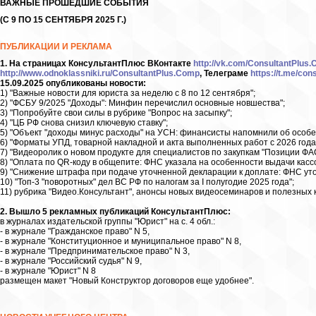
ВАЖНЫЕ ПРОШЕДШИЕ СОБЫТИЯ
(С 9 ПО 15 СЕНТЯБРЯ 2025 Г.)
ПУБЛИКАЦИИ И РЕКЛАМА
1. На страницах КонсультантПлюс ВКонтакте
http://vk.com/ConsultantPlus
http://www.odnoklassniki.ru/ConsultantPlus.Comp
, Телеграме
https://t.me/con
15.09.2025 опубликованы новости:
1) "Важные новости для юриста за неделю с 8 по 12 сентября";
2) "ФСБУ 9/2025 "Доходы": Минфин перечислил основные новшества";
3) "Попробуйте свои силы в рубрике "Вопрос на засыпку";
4) "ЦБ РФ снова снизил ключевую ставку";
5) "Объект "доходы минус расходы" на УСН: финансисты напомнили об особе
6) "Форматы УПД, товарной накладной и акта выполненных работ с 2026 год
7) "Видеоролик о новом продукте для специалистов по закупкам "Позиции Ф
8) "Оплата по QR-коду в общепите: ФНС указала на особенности выдачи кассо
9) "Снижение штрафа при подаче уточненной декларации к доплате: ФНС уто
10) "Топ-3 "поворотных" дел ВС РФ по налогам за I полугодие 2025 года";
11) рубрика "Видео.Консультант", анонсы новых видеосеминаров и полезных 
2. Вышло 5 рекламных публикаций КонсультантПлюс:
в журналах издательской группы "Юрист" на с. 4 обл.:
- в журнале "Гражданское право" N 5,
- в журнале "Конституционное и муниципальное право" N 8,
- в журнале "Предпринимательское право" N 3,
- в журнале "Российский судья" N 9,
- в журнале "Юрист" N 8
размещен макет "Новый Конструктор договоров еще удобнее".