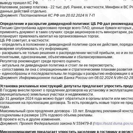
выводу пришел КС РФ.
Напомним, размер платежа - 22 тыс. руб. Ранее, в частности, Минфин и ВС РФ
данных действий отдельно.
Документ: Постановление КС РФ от 20.02.2024 N 7-П
Определение и раскрытие дивидендной политики: ЦБ РФ дал рекомендац
Письмо Центробанка адресовано прежде всего ПАО, ценные бумаги которых 
применять документ в таких случаях: среди акционеров есть миноритарии, р
планирует привлекать капитал на организованных торгах.
ЦБ РФ советует, в частности:
- определить в положении о дивидендной политике срок ее действия, порядо
вовремя опубликовать эту информацию;
- раскрывать не только решения о распределении чистой прибыли, но и их 
понятными, однозначными, объективными и сбалансированными.
Регулятор рекомендует среди прочего оценить:
- актуальна ли дивидендная политика и стоит ли ее пересмотреть;
- сопоставима ли она с операционными и стратегическими планами развития
- единообразны и последовательны ли подходы к раскрытию информации о 
Документ: Информационное письмо Банка России от 08.02.2024 N ИН-02-28
Установка рекламных конструкций: депутаты предлагают упростить продл
В Госдуму внесли проект о продлении договоров на установку и эксплуатаци
(муниципальных) земельных участках и недвижимости.
До 31 декабря 2024 года можно будет обратиться в органы власти или местн
соглашения на пролонгацию договора. То есть проводить новые торги не пр
годах.
Максимальный срок продления договора - 10 лет. Владелец рекламной конс
соцрекламы в размере 10% годового объема рекламы.
В проекте есть и другие изменения.
Документ: Проект Федерального закона N 559479-8 (
https://sozd.duma.gov.ru
Минэкономразвития предлагает упростить заселение в гостиницу и регист