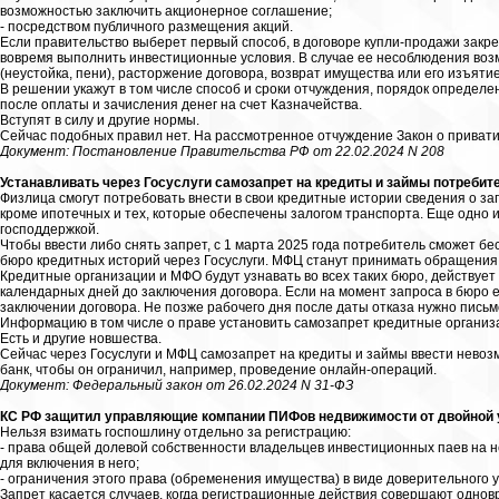
возможностью заключить акционерное соглашение;
- посредством публичного размещения акций.
Если правительство выберет первый способ, в договоре купли-продажи закр
вовремя выполнить инвестиционные условия. В случае ее несоблюдения возм
(неустойка, пени), расторжение договора, возврат имущества или его изъятие
В решении укажут в том числе способ и сроки отчуждения, порядок определ
после оплаты и зачисления денег на счет Казначейства.
Вступят в силу и другие нормы.
Сейчас подобных правил нет. На рассмотренное отчуждение Закон о приват
Документ: Постановление Правительства РФ от 22.02.2024 N 208
Устанавливать через Госуслуги самозапрет на кредиты и займы потребите
Физлица смогут потребовать внести в свои кредитные истории сведения о за
кроме ипотечных и тех, которые обеспечены залогом транспорта. Еще одно 
господдержкой.
Чтобы ввести либо снять запрет, с 1 марта 2025 года потребитель сможет б
бюро кредитных историй через Госуслуги. МФЦ станут принимать обращения 
Кредитные организации и МФО будут узнавать во всех таких бюро, действует 
календарных дней до заключения договора. Если на момент запроса в бюро е
заключении договора. Не позже рабочего дня после даты отказа нужно пись
Информацию в том числе о праве установить самозапрет кредитные организа
Есть и другие новшества.
Сейчас через Госуслуги и МФЦ самозапрет на кредиты и займы ввести невозм
банк, чтобы он ограничил, например, проведение онлайн-операций.
Документ: Федеральный закон от 26.02.2024 N 31-ФЗ
КС РФ защитил управляющие компании ПИФов недвижимости от двойной 
Нельзя взимать госпошлину отдельно за регистрацию:
- права общей долевой собственности владельцев инвестиционных паев на 
для включения в него;
- ограничения этого права (обременения имущества) в виде доверительного 
Запрет касается случаев, когда регистрационные действия совершают одно