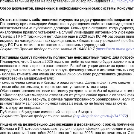
Исключительные права на представленный обзор принадлежат
АО "Консульт
Обзор документов, введенных в информационный банк системы Консуль
Ответственность собственников имущества ряда учреждений: поправки к Г
По проекту при ликвидации бюджетного учреждения собственник имущества э
обязательствам из публичного договора. Речь идет о ситуации, когда у учреж
Аналогичное правило установят на случай ликвидации автономного учрежден
Сейчас в ГК РФ таких норм нет. Однако еще в 2020 году КС РФ разрешил при
имущества ликвидированных муниципальных бюджетных учреждений по обяза
году ВС РФ отметил: то же касается автономных учреждений.
Документ: Проект Федерального закона N 1048810-7 (
https://sozd.duma.gov.
Гостиницы смогут применять полностью невозвратный тариф для потреб
Планируют, что с 1 марта 2025 года с потребителем можно будет заключить д
невозврате платы при его расторжении. В этой ситуации деньги за временно
определит исполнитель, нужно вернуть физлицу только в исключительных сл
- болезнь клиента или члена его семьи либо близкого родственника (дедушки, 
удостоверить меддокументами;
- смерть члена семьи или близкого родственника. Данный факт тоже следует
- иные обстоятельства, которые сможет установить гостиница.
Обязанность возникнет, если гостиницу уведомили хотя бы об одном из этих
Сейчас потребитель вправе отказаться от услуг в любое время с оплатой фа
последний обязан вернуть. В случае гарантированного бронирования, если го
взимает плату за простой номера (места в нем), но не более чем за сутки.
Есть и другие поправки.
Публичное обсуждение изменений завершат 5 марта.
Документ: Проект федерального закона (
http://regulation.gov.ru/p/145972
)
Лицензия на дезинфекцию, дезинсекцию и дератизацию: срок на получени
Юрлица и ИП, которые оказывают услуги по дезинфекции, дезинсекции и дер
деятельность с 1 сентября 2024 года по 1 марта 2025 года включительно. С 