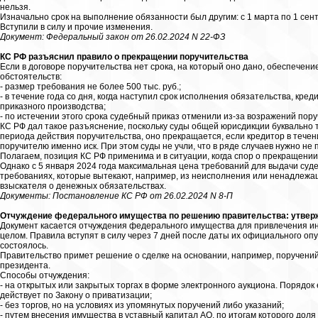
нельзя.
Изначально срок на выполнение обязанности был другим: с 1 марта по 1 сен
Вступили в силу и прочие изменения.
Документ: Федеральный закон от 26.02.2024 N 22-ФЗ
КС РФ разъяснил правило о прекращении поручительства
Если в договоре поручительства нет срока, на который оно дано, обеспечени
обстоятельств:
- размер требования не более 500 тыс. руб.;
- в течение года со дня, когда наступил срок исполнения обязательства, кр
приказного производства;
- по истечении этого срока судебный приказ отменили из-за возражений поруч
КС РФ дал такое разъяснение, поскольку суды общей юрисдикции буквально то
периода действия поручительства, оно прекращается, если кредитор в течен
поручителю именно иск. При этом суды не учли, что в ряде случаев нужно не 
Полагаем, позиция КС РФ применима и в ситуации, когда спор о прекращени
Однако с 5 января 2024 года максимальная цена требований для выдачи судеб
требованиях, которые вытекают, например, из неисполнения или ненадлежа
взыскателя о денежных обязательствах.
Документы: Постановление КС РФ от 26.02.2024 N 8-П
Отчуждение федерального имущества по решению правительства: утверж
Документ касается отчуждения федерального имущества для привлечения ин
целом. Правила вступят в силу через 7 дней после даты их официального оп
состоялось.
Правительство примет решение о сделке на основании, например, поручений
президента.
Способы отчуждения:
- на открытых или закрытых торгах в форме электронного аукциона. Порядок
действует по Закону о приватизации;
- без торгов, но на условиях из упомянутых поручений либо указаний;
- путем внесения имущества в уставный капитал АО, по итогам которого доля