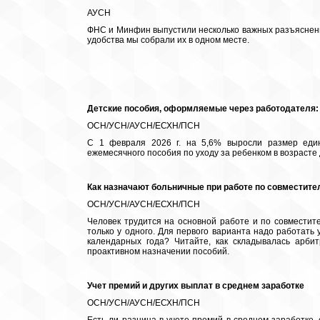
АУСН
ФНС и Минфин выпустили несколько важных разъяснени
удобства мы собрали их в одном месте.
Детские пособия, оформляемые через работодателя:
ОСН/УСН/АУСН/ЕСХН/ПСН
С 1 февраля 2026 г. на 5,6% выросли размер еди
ежемесячного пособия по уходу за ребенком в возрасте д
Как назначают больничные при работе по совместите
ОСН/УСН/АУСН/ЕСХН/ПСН
Человек трудится на основной работе и по совместит
только у одного. Для первого варианта надо работать
календарных года? Читайте, как складывалась арби
проактивном назначении пособий.
Учет премий и других выплат в среднем заработке
ОСН/УСН/АУСН/ЕСХН/ПСН