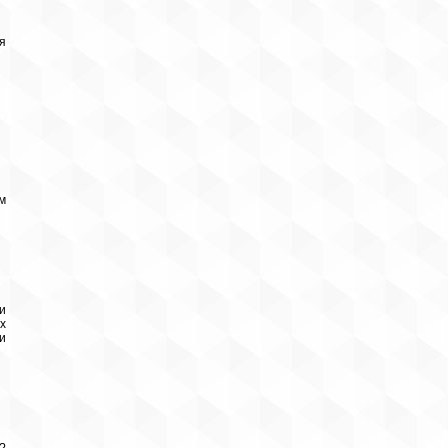
я
м
и
х
и