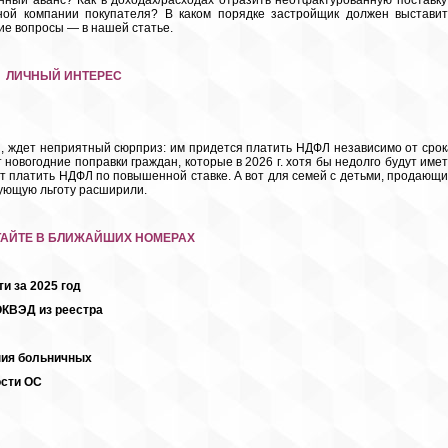
нный аванс? Как в доходах/расходах отразить неотфактурованную поставку
ной компании покупателя? В каком порядке застройщик должен выставит
ие вопросы — в нашей статье.
ЛИЧНЫЙ ИНТЕРЕС
и, ждет неприятный сюрприз: им придется платить НДФЛ независимо от срок
новогодние поправки граждан, которые в 2026 г. хотя бы недолго будут имет
дут платить НДФЛ по повышенной ставке. А вот для семей с детьми, продающи
ующую льготу расширили.
ТАЙТЕ В БЛИЖАЙШИХ НОМЕРАХ
и за 2025 год
ОКВЭД из реестра
ния больничных
сти ОС