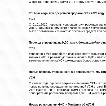
О том, как определить, какую УСН-ставку следует примен
УСН-расходы при досрочной продаже ОС в 2026 году
УСН
С 01.01.2026 перечень «упрощенных» расходов явля
уменьшать на экономически обоснованные и документал
А вот с остаточной стоимостью основных средств при до
Переход упрощенца на НДС: как избежать двойного 
УСН
Упрощенцы уже второй год являются плательщиками Н
только в 2026 г. реально должны исчислять НДС и плат
также его влияние на УСН-доходы еще более остро стоит
Новые вопросы упрощенцев: вы спрашиваете, мы от
УСН
С начала года сделали открытым перечень УСН-затрат
новые правила определения пониженной УСН-ставки. В 
учитываются ли в расходах суммы резерва по сом
приобретение российских программ для ЭВМ учесть в р
Новые разъяснения ФНС и Минфина об АУСН