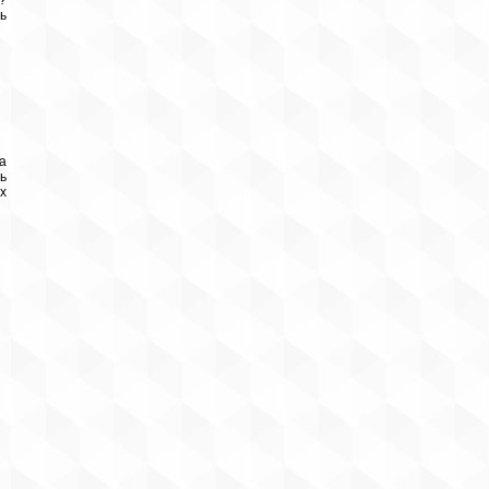
?
ь
а
ь
х