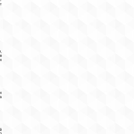
?
т
,
в
х
х
а
й