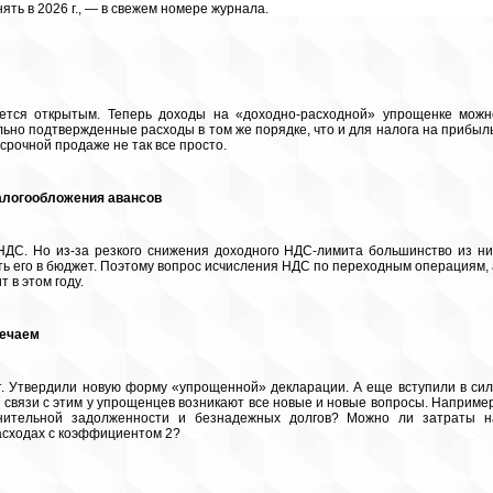
ять в 2026 г., — в свежем номере журнала.
ется открытым. Теперь доходы на «доходно-расходной» упрощенке можн
ьно подтвержденные расходы в том же порядке, что и для налога на прибыль
срочной продаже не так все просто.
налогообложения авансов
ДС. Но из-за резкого снижения доходного НДС-лимита большинство из ни
ить его в бюджет. Поэтому вопрос исчисления НДС по переходным операциям, 
 в этом году.
вечаем
. Утвердили новую форму «упрощенной» декларации. А еще вступили в сил
связи с этим у упрощенцев возникают все новые и новые вопросы. Например
нительной задолженности и безнадежных долгов? Можно ли затраты н
асходах с коэффициентом 2?