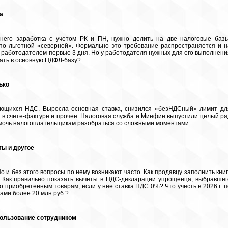
а
днего заработка с учетом РК и ПН, нужно делить на две налоговые базы
по льготной «северной». Формально это требование распространяется и н
е работодателем первые 3 дня. Но у работодателя нужных для его выполнени
чать в основную НДФЛ-базу?
ько
сающихся НДС. Выросла основная ставка, снизился «безНДСный» лимит дл
 в счете-фактуре и прочее. Налоговая служба и Минфин выпустили целый ря
омочь налогоплательщикам разобраться со сложными моментами.
ты и другое
Но и без этого вопросы по нему возникают часто. Как продавцу заполнить книг
? Как правильно показать вычеты в НДС-декларации упрощенца, выбравшег
 приобретенным товарам, если у нее ставка НДС 0%? Что учесть в 2026 г. п
ми более 20 млн руб.?
спользование сотрудником