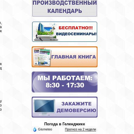
,
а
я
я
д
у
о
о
Погода в Геленджике
Gismeteo
Прогноз на 2 недели