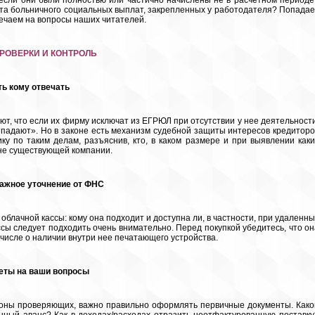
, если они были полностью или частично начислены не в расчетном периоде
чета больничного социальных выплат, закрепленных у работодателя? Попадае
вечаем на вопросы наших читателей.
РОВЕРКИ И КОНТРОЛЬ
ь кому отвечать
т, что если их фирму исключат из ЕГРЮЛ при отсутствии у нее деятельности
тпадают». Но в законе есть механизм судебной защиты интересов кредиторо
 по таким делам, разъяснив, кто, в каком размере и при выявлении каки
 не существующей компании.
важное уточнение от ФНС
облачной кассы: кому она подходит и доступна ли, в частности, при удаленны
ассы следует подходить очень внимательно. Перед покупкой убедитесь, что он
 числе о наличии внутри нее печатающего устройства.
веты на ваши вопросы
роны проверяющих, важно правильно оформлять первичные документы. Како