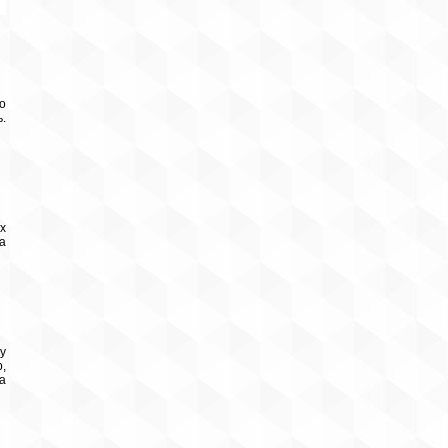
о
.
х
а
у
,
а