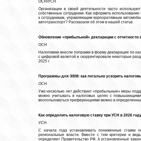
ОСН/УСН
Организации в своей деятельности часто использую
собственные сотрудники. Как оформить использование
к сотрудникам, управляющим корпоративным автомоби
автотранспорт? Рассказали об этом в нашей статье.
Обновление «прибыльной» декларации с отчетности з
ОСН
Налоговики внесли поправки в форму декларации по на
с цифровой валютой и скорректировали некоторые раз
2025 г.
Программы для ЭВМ: как легально ускорить налоговы
ОСН
Уже несколько лет действуют «прибыльные» меры подде
можно учитывать в налоговых целях с повышающими
воспользоваться преференциями можно в определенных
Как определить налоговую ставку при УСН в 2026 год
УСН
С начала года устанавливать пониженные ставки п
региональные власти. Вместе с тем критерии и вид
определяет Правительство РФ. А установленные закон