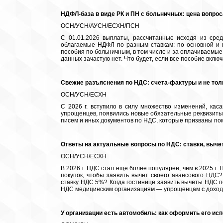
НДФЛ-база в виде РК и ПН с больничных: цена вопрос
ОСН/УСН/АУСН/ЕСХН/ПСН
С 01.01.2026 выплаты, рассчитанные исходя из сре
облагаемые НДФЛ по разным ставкам: по основной и 
пособия по больничным, в том числе и за оплачиваемы
данных зачастую нет. Что будет, если все пособие вклю
Свежие разъяснения по НДС: счета-фактуры и не тол
ОСН/УСН/ЕСХН
С 2026 г. вступило в силу множество изменений, ка
упрощенцев, появились новые обязательные реквизиты
писем и иных документов по НДС, которые призваны п
Ответы на актуальные вопросы по НДС: ставки, выче
ОСН/УСН/ЕСХН
В 2026 г. НДС стал еще более популярен, чем в 2025 г. 
покупок, чтобы заявить вычет своего авансового НДС
ставку НДС 5%? Когда гостинице заявить вычеты НДС по
НДС медицинским организациям — упрощенцам с дохода
У организации есть автомобиль: как оформить его и