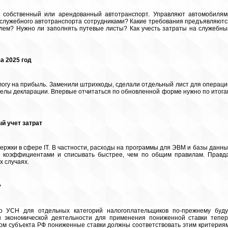
т собственный или арендованный автотранспорт. Управляют автомобилям
 служебного автотранспорта сотрудниками? Какие требования предъявляютс
лем? Нужно ли заполнять путевые листы? Как учесть затраты на служебны
а 2025 год
логу на прибыль. Заменили штрихкоды, сделали отдельный лист для
операци
делы декларации. Впервые отчитаться по обновленной форме нужно по итога
й учет затрат
ржки в сфере IT. В частности, расходы на программы для ЭВМ и базы данны
 коэффициентами и списывать быстрее, чем по общим правилам. Правда
 случаях.
у
о УСН для отдельных категорий налогоплательщиков по-прежнему буду
ы экономической деятельности для применения пониженной ставки тепер
ом субъекта РФ пониженные ставки должны соответствовать этим критериям