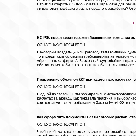
Есть ли разница в учете премий в среднем заработке
Стоит ли спорить с СФР об учете в заработке для рас
ли вахтовая надбавка в расчет среднего заработка? От
П
ВС РФ: перед кредиторами «брошенной» компании ест
ОСН/УСН/АУСН/ЕСХН/ПСН
Некоторые владельцы или руководители компаний думаю
то и кредиторы со своими требованиями автоматом «о
«брошенных» фирм. А Верховный суд обобщил практику
обстоятельств обязан ответить по обязательствам уже
Применение облачной ККТ при удаленных расчетах: 
ОСН/УСН/АУСН/ЕСХН/ПСН
В одной из статей ГК мы разбирались с использованием 
расчетах за аренду. Как показала практика, к выбору к
соответствует всем требованиям Закона № 54-ФЗ, в том
Как оформлять документы без налоговых рисков: от
ОСН/УСН/АУСН/ЕСХН/ПСН
Чтобы избежать налоговых рисков и претензий со сто