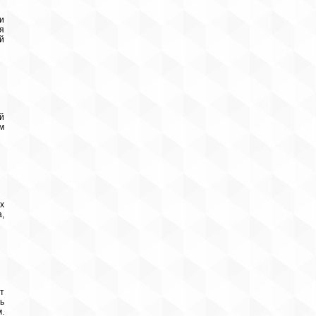
и
я
й
й
м
х
,
т
ь
.