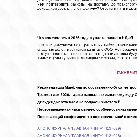
датой должен быть выставлен счет-фактура на получе
Чем подтвердить расходы на доставку до транспорт
дольщикам сводный счет-фактуру? Ответы на эти и друг
Что поменялось в 2026 году в уплате личного НДФЛ
В 2026 г. участников ООО, решивших выйти из компани
владения долей в уставном капитале ООО. Не порадуют 
статус иноагента: в течение всего года они должны бу
жилье с целью улучшить жилищные условия, соответств
ТАКЖЕ ЧИ
Рекомендации Минфина по составлению бухотчетност
Травматизм-2026: тариф взносов по основному коду 
Дивиденды: отвечаем на вопросы читателей
Несвоевременная явка к врачу: особенности назначе
Повышающий коэффициент к первоначальной стоимо
АНОНС ЖУРНАЛА "ГЛАВНАЯ КНИГА" N13 (629)
АНОНС ЖУРНАЛА "ГЛАВНАЯ КНИГА" N12 (628)