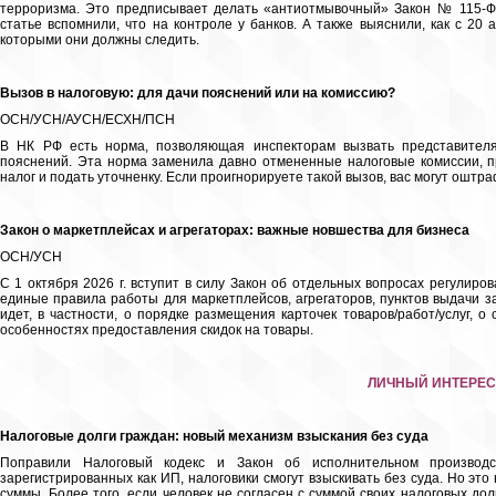
терроризма. Это предписывает делать «антиотмывочный» Закон № 115-ФЗ
статье вспомнили, что на контроле у банков. А также выяснили, как с 20
которыми они должны следить.
Вызов в налоговую: для дачи пояснений или на комиссию?
ОСН/УСН/АУСН/ЕСХН/ПСН
В НК РФ есть норма, позволяющая инспекторам вызвать представител
пояснений. Эта норма заменила давно отмененные налоговые комиссии, п
налог и подать уточненку. Если проигнорируете такой вызов, вас могут оштр
Закон о маркетплейсах и агрегаторах: важные новшества для бизнеса
ОСН/УСН
С 1 октября 2026 г. вступит в силу Закон об отдельных вопросах регулир
единые правила работы для маркетплейсов, агрегаторов, пунктов выдачи за
идет, в частности, о порядке размещения карточек товаров/работ/услуг, 
особенностях предоставления скидок на товары.
ЛИЧНЫЙ ИНТЕРЕС
Налоговые долги граждан: новый механизм взыскания без суда
Поправили Налоговый кодекс и Закон об исполнительном производс
зарегистрированных как ИП, налоговики смогут взыскивать без суда. Но это
суммы. Более того, если человек не согласен с суммой своих налоговых дол