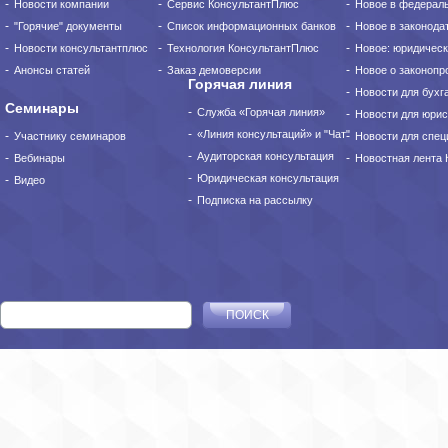
Новости компании
Сервис КонсультантПлюс
Новое в федерал
"Горячие" документы
Список информационных банков
Новое в законода
Новости консультантплюс
Технология КонсультантПлюс
Новое: юридическ
Анонсы статей
Заказ демоверсии
Новое о законопро
Горячая линия
Новости для бухг
Семинары
Служба «Горячая линия»
Новости для юрис
«Линия консультаций» и "Чат"
Участнику семинаров
Новости для спец
Аудиторская консультация
Вебинары
Новостная лента
Юридическая консультация
Видео
Подписка на рассылку