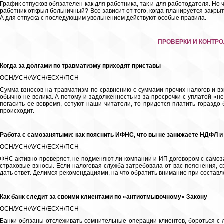
График отпусков обязателен как для работника, так и для работодателя. Но 
работник открыл больничный? Все зависит от того, когда планируется закр
А для отпуска с последующим увольнением действуют особые правила.
ПРОВЕРКИ И КОНТР
Когда за долгами по травматизму приходят приставы
ОСН/УСН/АУСН/ЕСХН/ПСН
Сумма взносов на травматизм по сравнению с суммами прочих налогов и вз
обычно не велика. А потому и задолженность из-за просрочки с уплатой «н
погасить ее вовремя, сетуют наши читатели, то придется платить гораздо
происходит.
Работа с самозанятыми: как пояснить ИФНС, что вы не занижаете НДФЛ и
ОСН/УСН/АУСН/ЕСХН/ПСН
ФНС активно проверяет, не подменяют ли компании и ИП договором с само
страховые взносы. Если налоговая служба затребовала от вас пояснения, 
дать ответ. Делимся рекомендациями, на что обратить внимание при состав
Как банк следит за своими клиентами по «антиотмывочному» Закону
ОСН/УСН/АУСН/ЕСХН/ПСН
Банки обязаны отслеживать сомнительные операции клиентов, бороться с