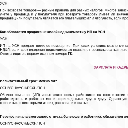
УСН
При возврате товаров — разные правила для разных налогов. Многое зависи
учете у продавца и у покупателя при возврате товаров? Имеет ли значе
продавец или покупатель является его плательщиком? И что учесть, если п
Как облагается продажа нежилой недвижимости у ИП на УСН
УСН
ИП на УСН продает нежилое помещение. При каких условиях можно счита
НДФЛ, если срок владения недвижимостью позволяет воспользоваться льг
Ответы ищите в первом осеннем номере ГК.
ЗАРПЛАТА И КАДР
Испытательный срок: можно ли?..
ОСН/УСН/АУСН/ЕСХН/ПСН
Обычно компании (ИП) испытывают новых работников на соответствие з
работодатель и работник могли «приглядеться» друг к другу. Однако у
справиться с некоторыми из них, рассказали в статье.
Перенос начала ежегодного отпуска болеющего работника: обязателен ил
ОСН/УСН/АУСН/ЕСХН/ПСН