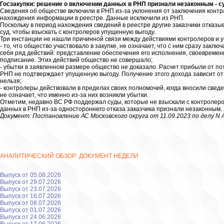
Госзакупки: решение о включении данных в РНП признали незаконным - су
Сведения об обществе включили в РНП из-за уклонения от заключения контр
нахождения информации в реестре. Данные исключили из РНП.
Поскольку в период нахождения сведений в реестре другие заказчики отказы
суд, чтобы взыскать с контролеров упущенную выгоду.
Три инстанции не нашли причинной связи между действиями контролеров и 
- то, что общество участвовало в закупке, не означает, что с ним сразу закл
себя ряд действий: представление обеспечения его исполнения, своевременн
подписание. Этих действий общество не совершало;
- убытки в заявленном размере общество не доказало. Расчет прибыли от п
РНП не подтверждает упущенную выгоду. Получение этого дохода зависит от
нельзя;
- контролеры действовали в пределах своих полномочий, когда вносили сведе
не означает, что именно из-за них возникли убытки.
Отметим, недавно ВС РФ поддержал суды, которые не взыскали с контролеров
данных в РНП из-за одностороннего отказа заказчика признали незаконным.
Документ: Постановление АС Московского округа от 11.09.2023 по делу N 
АНАЛИТИЧЕСКИЙ ОБЗОР: ДОКУМЕНТ НЕДЕЛИ
Выпуск от 05.08.2026
Выпуск от 29.07.2026
Выпуск от 23.07.2026
Выпуск от 16.07.2026
Выпуск от 08.07.2026
Выпуск от 01.07.2026
Выпуск от 24.06.2026