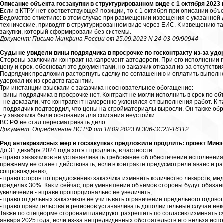
Описание объекта госзакупки в структурированном виде с 1 октября 2023 
Если в КТРУ нет соответствующей позиции, то с 1 октября при описании объ
Ведомство отметило: в этом случае при размещении извещения с указанной 
технические, приводят в структурированном виде через ЕИС. К извещению т
закупки, который сформировали без системы.
Документ: Письмо Минфина России от 25.09.2023 N 24-03-09/90944
Суды не увидели вины подрядчика в просрочке по госконтракту из-за удо
Стороны заключили контракт на капремонт автодороги. При его исполнении
цену и срок, обосновал это документами, но заказчик отказал из-за отсутстви
Подрядчик предложил расторгнуть сделку по соглашению и оплатить выполне
удержал их из средств гарантии.
Три инстанции взыскали с заказчика неосновательное обогащение:
- вины подрядчика в просрочке нет. Контракт не могли исполнить в срок по о
- не доказали, что контрагент намеренно уклонялся от выполнения работ. К
- подрядчик подтвердил, что цены на стройматериалы выросли. Он также об
- у заказчика были основания для списания неустойки.
ВС РФ не стал пересматривать дело.
Документ: Определение ВС РФ от 18.09.2023 N 306-ЭС23-16112
Ряд антикризисных мер в госзакупках предложили продлить: проект Минэк
До 31 декабря 2024 года хотят продлить, в частности:
- право заказчиков не устанавливать требование об обеспечении исполнения
прежнему не станет действовать, если в контракте предусмотрели аванс и р
сопровождению;
- право сторон по предложению заказчика изменить количество лекарств, ме
пределах 30%. Как и сейчас, при уменьшении объемов стороны будут обязан
увеличении - вправе пропорционально ее увеличить;
- право отдельных заказчиков не учитывать ограничение предельного годовог
- право правительства и регионов устанавливать дополнительные случаи нек
Также по спецнорме сторонам планируют разрешить по согласию изменять с
января 2025 года, если из-за непредвиденных обстоятельств его нельзя исп