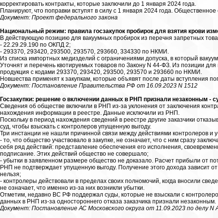
корректировать контракты, которые заключили до 1 января 2024 года.
Планируют, что поправки вступят в силу с 1 января 2024 года. Общественное
Документ: Проект федерального закона
Национальный режим: правила госзакупок пробирок для взятия крови измен
В действующую позицию для вакуумных пробирок из перечня запретных това
- 22.29.29.190 по ОКПД 2;
- 293370, 293420, 293500, 293570, 293660, 334330 по НКМИ.
Из списка импортных медизделий с ограничениями допуска, в который вакуум
Уточнят и перечень квотируемых товаров по Закону N 44-ФЗ. Из позиции для
продукция с кодами 293370, 293420, 293500, 293570 и 293660 по НКМИ.
Новшества применят к закупкам, которые объявят после даты вступления поп
Документ: Постановление Правительства РФ от 16.09.2023 N 1512
Госзакупки: решение о включении данных в РНП признали незаконным - су
Сведения об обществе включили в РНП из-за уклонения от заключения контр
нахождения информации в реестре. Данные исключили из РНП.
Поскольку в период нахождения сведений в реестре другие заказчики отказы
суд, чтобы взыскать с контролеров упущенную выгоду.
Три инстанции не нашли причинной связи между действиями контролеров и 
- то, что общество участвовало в закупке, не означает, что с ним сразу закл
себя ряд действий: представление обеспечения его исполнения, своевременн
подписание. Этих действий общество не совершало;
- убытки в заявленном размере общество не доказало. Расчет прибыли от п
РНП не подтверждает упущенную выгоду. Получение этого дохода зависит от
нельзя;
- контролеры действовали в пределах своих полномочий, когда вносили сведе
не означает, что именно из-за них возникли убытки.
Отметим, недавно ВС РФ поддержал суды, которые не взыскали с контролеров
данных в РНП из-за одностороннего отказа заказчика признали незаконным.
Документ: Постановление АС Московского округа от 11.09.2023 по делу N 