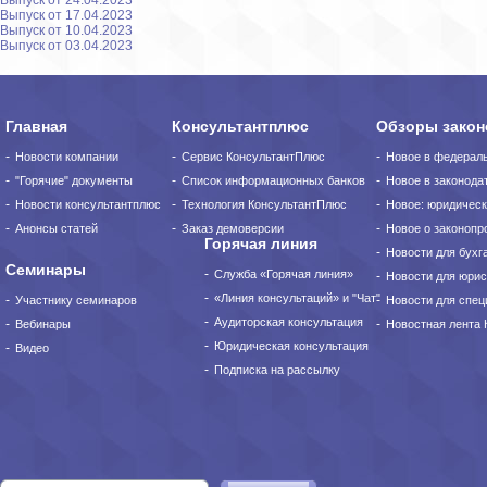
Выпуск от 24.04.2023
Выпуск от 17.04.2023
Выпуск от 10.04.2023
Выпуск от 03.04.2023
Главная
Консультантплюс
Обзоры закон
Новости компании
Сервис КонсультантПлюс
Новое в федерал
"Горячие" документы
Список информационных банков
Новое в законода
Новости консультантплюс
Технология КонсультантПлюс
Новое: юридическ
Анонсы статей
Заказ демоверсии
Новое о законопро
Горячая линия
Новости для бухг
Семинары
Служба «Горячая линия»
Новости для юрис
«Линия консультаций» и "Чат"
Участнику семинаров
Новости для спец
Аудиторская консультация
Вебинары
Новостная лента
Юридическая консультация
Видео
Подписка на рассылку