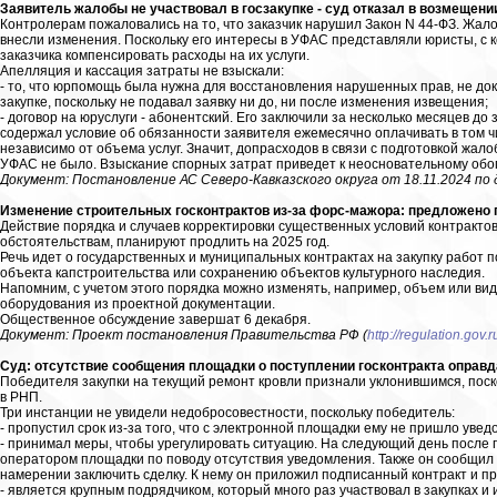
Заявитель жалобы не участвовал в госзакупке - суд отказал в возмещени
Контролерам пожаловались на то, что заказчик нарушил Закон N 44-ФЗ. Жал
внесли изменения. Поскольку его интересы в УФАС представляли юристы, с 
заказчика компенсировать расходы на их услуги.
Апелляция и кассация затраты не взыскали:
- то, что юрпомощь была нужна для восстановления нарушенных прав, не док
закупке, поскольку не подавал заявку ни до, ни после изменения извещения;
- договор на юруслуги - абонентский. Его заключили за несколько месяцев д
содержал условие об обязанности заявителя ежемесячно оплачивать в том 
независимо от объема услуг. Значит, допрасходов в связи с подготовкой жал
УФАС не было. Взыскание спорных затрат приведет к неосновательному об
Документ: Постановление АС Северо-Кавказского округа от 18.11.2024 по 
Изменение строительных госконтрактов из-за форс-мажора: предложено п
Действие порядка и случаев корректировки существенных условий контракто
обстоятельствам, планируют продлить на 2025 год.
Речь идет о государственных и муниципальных контрактах на закупку работ по
объекта капстроительства или сохранению объектов культурного наследия.
Напомним, с учетом этого порядка можно изменять, например, объем или вид
оборудования из проектной документации.
Общественное обсуждение завершат 6 декабря.
Документ: Проект постановления Правительства РФ (
http://regulation.gov.
Суд: отсутствие сообщения площадки о поступлении госконтракта оправда
Победителя закупки на текущий ремонт кровли признали уклонившимся, поско
в РНП.
Три инстанции не увидели недобросовестности, поскольку победитель:
- пропустил срок из-за того, что с электронной площадки ему не пришло уве
- принимал меры, чтобы урегулировать ситуацию. На следующий день после 
оператором площадки по поводу отсутствия уведомления. Также он сообщил 
намерении заключить сделку. К нему он приложил подписанный контракт и п
- является крупным подрядчиком, который много раз участвовал в закупках и 