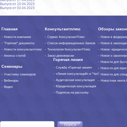
Выпуск от 17.04.2023
Выпуск от 10.04.2023
Выпуск от 03.04.2023
Главная
Консультантплюс
Обзоры закон
Новости компании
Сервис КонсультантПлюс
Новое в федерал
"Горячие" документы
Список информационных банков
Новое в законода
Новости консультантплюс
Технология КонсультантПлюс
Новое: юридическ
Анонсы статей
Заказ демоверсии
Новое о законопро
Горячая линия
Новости для бухг
Семинары
Служба «Горячая линия»
Новости для юрис
«Линия консультаций» и "Чат"
Участнику семинаров
Новости для спец
Аудиторская консультация
Вебинары
Новостная лента
Юридическая консультация
Видео
Подписка на рассылку