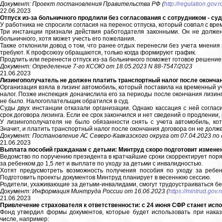
Документ: Проект постановления Правительства РФ (
http://regulation.gov
22.06.2023
Отпуск из-за больничного продлили без согласования с сотрудником - с
У работника не спросили согласия на перенос отпуска, который совпал с вр
Три инстанции признали действия работодателя законными. Он не должен
больничного, хотя может учесть его пожелания.
Также отклонили довод о том, что ранее отдых перенесли без учета мнения 
требуют. К профсоюзу обращаются, только когда формируют график.
Продлить или перенести отпуск из-за больничного поможет готовое решение
Документ: Определение 7-го КСОЮ от 18.05.2023 N 88-7547/2023
21.06.2023
Лизингополучатель не должен платить транспортный налог после окончан
Организация взяла в лизинг автомобиль, который поставила на временный у
налог. Позже инспекция доначислила его за периоды после окончания лизинг
не было. Налогоплательщик обратился в суд.
Суды двух инстанции отказали организации. Однако кассация с ней соглас
срок договора лизинга. Если ее срок закончился и нет сведений о продлени
У лизингополучателя не было обязанности снять с учета автомобиль, ко
Значит, и платить транспортный налог после окончания договора он не долже
Документ: Постановление АС Северо-Кавказского округа от 07.04.2023 по 
21.06.2023
Выплата пособий гражданам с детьми: Минтруд скоро подготовит измене
Ведомство по поручению президента в кратчайшие сроки скорректирует поря
за ребенком до 1,5 лет и выплате по уходу за детьми с инвалидностью.
Хотят предусмотреть возможность получения пособия по уходу за ребен
Подготовить проекты документов Минтруд планирует в весеннюю сессию.
Родители, ухаживающие за детьми-инвалидами, смогут трудоустраиваться бе
Документ: Информация Минтруда России от 16.06.2023 (
https://mintrud.gov.
21.06.2023
Привлечение страхователя к ответственности: с 24 июня СФР станет ис
Фонд утвердил формы документов, которые будет использовать при нака
числе, например: