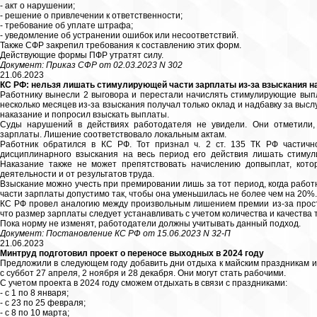
- акт о нарушении;
- решение о привлечении к ответственности;
- требование об уплате штрафа;
- уведомление об устранении ошибок или несоответствий.
Также СФР закрепил требования к составлению этих форм.
Действующие формы ПФР утратят силу.
Документ: Приказ СФР от 02.03.2023 N 302
21.06.2023
КС РФ: нельзя лишать стимулирующей части зарплаты из-за взыскания на
Работнику вынесли 2 выговора и перестали начислять стимулирующие выпла
несколько месяцев из-за взыскания получал только оклад и надбавку за выс
наказание и попросил взыскать выплаты.
Суды нарушений в действиях работодателя не увидели. Они отметили,
зарплаты. Лишение соответствовало локальным актам.
Работник обратился в КС РФ. Тот признал ч. 2 ст. 135 ТК РФ частичн
дисциплинарного взыскания на весь период его действия лишать стиму
Наказание также не может препятствовать начислению допвыплат, кото
деятельности и от результатов труда.
Взыскание можно учесть при премировании лишь за тот период, когда рабо
части зарплаты допустимо так, чтобы она уменьшилась не более чем на 20%.
КС РФ провел аналогию между произвольным лишением премии из-за прост
что размер зарплаты следует устанавливать с учетом количества и качества 
Пока норму не изменят, работодатели должны учитывать данный подход.
Документ: Постановление КС РФ от 15.06.2023 N 32-П
21.06.2023
Минтруд подготовил проект о переносе выходных в 2024 году
Предложили в следующем году добавить дни отдыха к майским праздникам и
с суббот 27 апреля, 2 ноября и 28 декабря. Они могут стать рабочими.
С учетом проекта в 2024 году сможем отдыхать в связи с праздниками:
- с 1 по 8 января;
- с 23 по 25 февраля;
- с 8 по 10 марта;