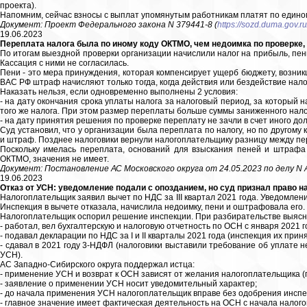
проекта).
Напомним, сейчас взносы с выплат упомянутым работникам платят по едино
Документ: Проект Федерального закона N 379441-8 (
https://sozd.duma.gov.ru
19.06.2023
Переплата налога была по иному коду ОКТМО, чем недоимка по проверке, 
По итогам выездной проверки организации начислили налог на прибыль, пе
Кассация с ними не согласилась.
Пени - это мера принуждения, которая компенсирует ущерб бюджету, возник
ВАС РФ штраф начисляют только тогда, когда действия или бездействие нало
Наказать нельзя, если одновременно выполнены 2 условия:
- на дату окончания срока уплаты налога за налоговый период, за который 
того же налога. При этом размер переплаты больше суммы заниженного нало
- на дату принятия решения по проверке переплату не зачли в счет иного дол
Суд установил, что у организации была переплата по налогу, но по другом
и штраф. Позднее налоговики вернули налогоплательщику разницу между пе
Поскольку имелась переплата, оснований для взыскания пеней и штрафа 
ОКТМО, значения не имеет.
Документ: Постановление АС Московского округа от 24.05.2023 по делу N 
19.06.2023
Отказ от УСН: уведомление подали с опозданием, но суд признал право 
Налогоплательщик заявил вычет по НДС за III квартал 2021 года. Уведомлени
Инспекция в вычете отказала, начислила недоимку, пени и оштрафовала его.
Налогоплательщик оспорил решение инспекции. При разбирательстве выясни
- работал, вел бухгалтерскую и налоговую отчетность по ОСН с января 2021 г
- подавал декларации по НДС за I и II кварталы 2021 года (инспекция их при
- сдавал в 2021 году 3-НДФЛ (налоговики выставили требование об уплате н
УСН).
АС Западно-Сибирского округа поддержал истца:
- применение УСН и возврат к ОСН зависят от желания налогоплательщика 
- заявление о применении УСН носит уведомительный характер;
- до начала применения УСН налогоплательщик вправе без одобрения инспе
- главное значение имеет фактическая деятельность на ОСН с начала налого