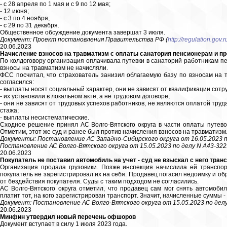
- с 28 апреля по 1 мая и с 9 по 12 мая;
- 12 июня;
- с 3 по 4 ноября;
- с 29 по 31 декабря.
Общественное обсуждение документа завершат 3 июля.
Документ: Проект постановления Правительства РФ (
http://regulation.gov.
20.06.2023
Начисление взносов на травматизм с оплаты санатория пенсионерам и п
По колдоговору организация оплачивала путевки в санаторий работникам пе
взносы на травматизм не начисляли.
ФСС посчитал, что страхователь занизил облагаемую базу по взносам на 
согласился:
- выплаты носят социальный характер, они не зависят от квалификации сотр
- их установили в локальном акте, а не трудовом договоре;
- они не зависят от трудовых успехов работников, не являются оплатой труда
стажа;
- выплаты несистематические.
Сходное решение принял АС Волго-Вятского округа в части оплаты путев
Отметим, этот же суд и ранее был против начисления взносов на травматизм
Документы: Постановление АС Западно-Сибирского округа от 16.05.2023 п
Постановление АС Волго-Вятского округа от 15.05.2023 по делу N А43-322
20.06.2023
Покупатель не поставил автомобиль на учет - суд не взыскал с него тра
Организация продала грузовики. Позже инспекция начислила ей транспор
покупатель не зарегистрировал их на себя. Продавец погасил недоимку и обра
от бездействия покупателя. Суды с таким подходом не согласились.
АС Волго-Вятского округа отметил, что продавец сам мог снять автомобил
платит тот, на кого зарегистрирован транспорт. Значит, начисленные суммы 
Документ: Постановление АС Волго-Вятского округа от 15.05.2023 по дел
20.06.2023
Минфин утвердил новый перечень офшоров
Документ вступает в силу 1 июля 2023 года.