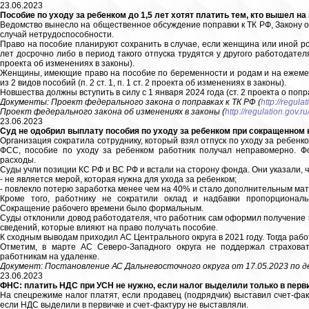
23.06.2023
Пособие по уходу за ребенком до 1,5 лет хотят платить тем, кто вышел на
Ведомство вынесло на общественное обсуждение поправки к ТК РФ, Закону о
случай нетрудоспособности.
Право на пособие планируют сохранить в случае, если женщина или иной ро
лет досрочно либо в период такого отпуска трудятся у другого работодателя (с
проекта об изменениях в законы).
Женщины, имеющие право на пособие по беременности и родам и на ежемеся
из 2 видов пособий (п. 2 ст. 1, п. 1 ст. 2 проекта об изменениях в законы).
Новшества должны вступить в силу с 1 января 2024 года (ст. 2 проекта о попра
Документы: Проект федерального закона о поправках к ТК РФ (
http://regul
Проект федерального закона об изменениях в законы (
http://regulation.gov.
23.06.2023
Суд не одобрил выплату пособия по уходу за ребенком при сокращенном 
Организация сократила сотруднику, который взял отпуск по уходу за ребенком
ФСС, пособие по уходу за ребенком работник получал неправомерно. Ф
расходы.
Суды учли позиции КС РФ и ВС РФ и встали на сторону фонда. Они указали, 
- не является мерой, которая нужна для ухода за ребенком;
- повлекло потерю заработка менее чем на 40% и стало дополнительным м
Кроме того, работнику не сократили оклад и надбавки пропорционал
Сокращение рабочего времени было формальным.
Суды отклонили довод работодателя, что работник сам оформил получение 
сведений, которые влияют на право получать пособие.
К сходным выводам приходил АС Центрального округа в 2021 году. Тогда рабо
Отметим, в марте АС Северо-Западного округа не поддержал страховат
работникам на удаленке.
Документ: Постановление АС Дальневосточного округа от 17.05.2023 по д
23.06.2023
ФНС: платить НДС при УСН не нужно, если налог выделили только в перв
На спецрежиме налог платят, если продавец (подрядчик) выставил счет-фак
если НДС выделили в первичке и счет-фактуру не выставляли.