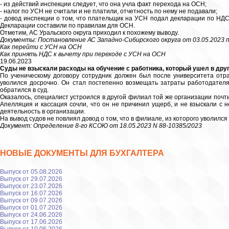
- из действий инспекции следует, что она учла факт перехода на ОСН;
- налог по УСН не считали и не платили, отчетность по нему не подавали;
- довод инспекции о том, что плательщик на УСН подал декларации по НДС
Декларации составили по правилам для ОСН.
Отметим, АС Уральского округа приходил к похожему выводу.
Документы: Постановление АС Западно-Сибирского округа от 03.05.2023 п
Как перейти с УСН на ОСН
Как принять НДС к вычету при переходе с УСН на ОСН
19.06.2023
Суды не взыскали расходы на обучение с работника, который ушел в дру
По ученическому договору сотрудник должен был после университета отр
уволился досрочно. Он стал постепенно возмещать затраты работодателя
обратился в суд.
Оказалось, специалист устроился в другой филиал той же организации почти 
Апелляция и кассация сочли, что он не причинил ущерб, и не взыскали с н
деятельность в организации.
На вывод судов не повлиял довод о том, что в филиале, из которого уволился 
Документ: Определение 8-го КСОЮ от 18.05.2023 N 88-10385/2023
НОВЫЕ ДОКУМЕНТЫ ДЛЯ БУХГАЛТЕРА
Выпуск от 05.08.2026
Выпуск от 29.07.2026
Выпуск от 23.07.2026
Выпуск от 16.07.2026
Выпуск от 09.07.2026
Выпуск от 01.07.2026
Выпуск от 24.06.2026
Выпуск от 17.06.2026