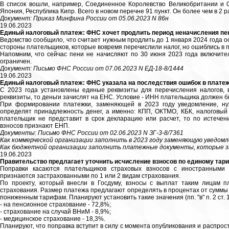
В список вошли, например, Соединенное Королевство Великобритании и
Япония, Республика Кипр. Всего в новом перечне 91 пункт. Он более чем в 2 
Документ: Приказ Минфина России от 05.06.2023 N 86н
19.06.2023
Единый налоговый платеж: ФНС хочет продлить период неначисления пе
Ведомство сообщило, что считает нужным продлить до 1 января 2024 года о
стороны плательщиков, которые вовремя перечислили налог, но ошиблись в 
Напомним, что сейчас пени не начисляют по 30 июня 2023 года включите
ограничен.
Документ: Письмо ФНС России от 07.06.2023 N ЕД-18-8/1444
19.06.2023
Единый налоговый платеж: ФНС указала на последствия ошибок в платеж
С 2023 года установлены единые реквизиты для перечисления налогов, в
реквизиты, то деньги зачислят на ЕНС. Условие - ИНН плательщика должен 
При формировании платежки, заменяющей в 2023 году уведомление, нуж
определят принадлежность денег, а именно: КПП, ОКТМО, КБК, налоговый 
плательщик не представит в срок декларацию или расчет, то по истечен
взносов признают ЕНП.
Документы: Письмо ФНС России от 02.06.2023 N ЗГ-3-8/7361
Как коммерческой организации заполнить в 2023 году заменяющую уведом
Как бюджетной организации заполнить платежные документы, которые 
19.06.2023
Правительство предлагает уточнить исчисление взносов по единому тар
Поправки касаются плательщиков страховых взносов с иностранными
признаются застрахованными по 1 или 2 видам страхования.
По проекту, который внесли в Госдуму, взносы с выплат таким лицам п
страхования. Размер платежа предлагают определять в процентах от суммы
пониженным тарифам. Планируют установить такие значения (пп. "в" п. 2 ст. 1
- на пенсионное страхование - 72,8%;
- страхование на случай ВНиМ - 8,9%;
- медицинское страхование - 18,3%.
Планируют, что поправка вступит в силу с момента опубликования и распрост