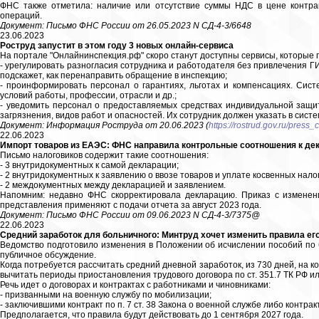
ФНС также отметила: наличие или отсутствие суммы НДС в цене контра
операций.
Документ: Письмо ФНС России от 26.05.2023 N СД-4-3/6648
23.06.2023
Роструд запустит в этом году 3 новых онлайн-сервиса
На портале "Онлайнинспекция.рф" скоро станут доступны сервисы, которые 
- урегулировать разногласия сотрудника и работодателя без привлечения ГИ
подскажет, как перенаправить обращение в инспекцию;
- проинформировать персонал о гарантиях, льготах и компенсациях. Сист
условий работы, профессии, отрасли и др.;
- уведомить персонал о предоставляемых средствах индивидуальной защи
загрязнения, видов работ и опасностей. Их сотрудник должен указать в систе
Документ: Информация Роструда от 20.06.2023 (
https://rostrud.gov.ru/press
22.06.2023
Импорт товаров из ЕАЭС: ФНС направила контрольные соотношения к де
Письмо налоговиков содержит такие соотношения:
- 3 внутридокументных к самой декларации;
- 2 внутридокументных к заявлению о ввозе товаров и уплате косвенных налог
- 2 междокументных между декларацией и заявлением.
Напомним: недавно ФНС скорректировала декларацию. Приказ с изменен
представления применяют с подачи отчета за август 2023 года.
Документ: Письмо ФНС России от 09.06.2023 N СД-4-3/7375@
22.06.2023
Средний заработок для больничного: Минтруд хочет изменить правила е
Ведомство подготовило изменения в Положении об исчислении пособий по б
публичное обсуждение.
Когда потребуется рассчитать средний дневной заработок, из 730 дней, на 
вычитать периоды приостановления трудового договора по ст. 351.7 ТК РФ или
Речь идет о договорах и контрактах с работниками и чиновниками:
- призванными на военную службу по мобилизации;
- заключившими контракт по п. 7 ст. 38 Закона о военной службе либо контр
Предполагается, что правила будут действовать до 1 сентября 2027 года.