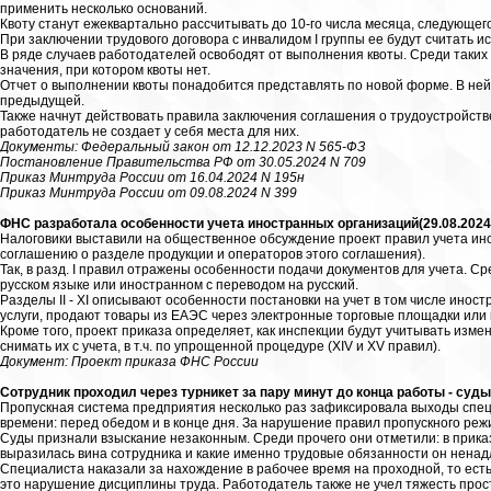
применить несколько оснований.
Квоту станут ежеквартально рассчитывать до 10-го числа месяца, следующег
При заключении трудового договора с инвалидом I группы ее будут считать и
В ряде случаев работодателей освободят от выполнения квоты. Среди таких
значения, при котором квоты нет.
Отчет о выполнении квоты понадобится представлять по новой форме. В ней
предыдущей.
Также начнут действовать правила заключения соглашения о трудоустройстве
работодатель не создает у себя места для них.
Документы: Федеральный закон от 12.12.2023 N 565-ФЗ
Постановление Правительства РФ от 30.05.2024 N 709
Приказ Минтруда России от 16.04.2024 N 195н
Приказ Минтруда России от 09.08.2024 N 399
ФНС разработала особенности учета иностранных организаций(29.08.2024
Налоговики выставили на общественное обсуждение проект правил учета ин
соглашению о разделе продукции и операторов этого соглашения).
Так, в разд. I правил отражены особенности подачи документов для учета. С
русском языке или иностранном с переводом на русский.
Разделы II - XI описывают особенности постановки на учет в том числе ино
услуги, продают товары из ЕАЭС через электронные торговые площадки или
Кроме того, проект приказа определяет, как инспекции будут учитывать измен
снимать их с учета, в т.ч. по упрощенной процедуре (XIV и XV правил).
Документ: Проект приказа ФНС России
Сотрудник проходил через турникет за пару минут до конца работы - суд
Пропускная система предприятия несколько раз зафиксировала выходы спец
времени: перед обедом и в конце дня. За нарушение правил пропускного реж
Суды признали взыскание незаконным. Среди прочего они отметили: в приказ
выразилась вина сотрудника и какие именно трудовые обязанности он нена
Специалиста наказали за нахождение в рабочее время на проходной, то есть
это нарушение дисциплины труда. Работодатель также не учел тяжесть просту