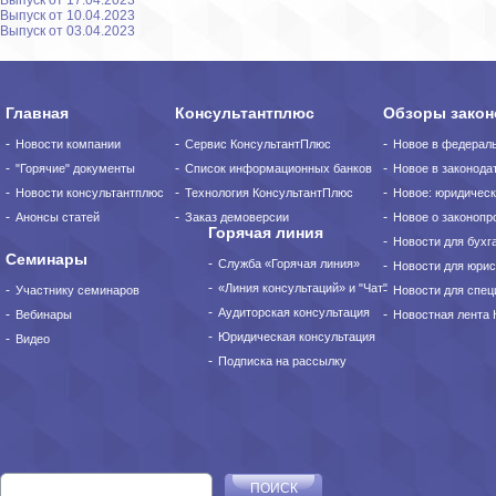
Выпуск от 17.04.2023
Выпуск от 10.04.2023
Выпуск от 03.04.2023
Главная
Консультантплюс
Обзоры закон
Новости компании
Сервис КонсультантПлюс
Новое в федерал
"Горячие" документы
Список информационных банков
Новое в законода
Новости консультантплюс
Технология КонсультантПлюс
Новое: юридическ
Анонсы статей
Заказ демоверсии
Новое о законопро
Горячая линия
Новости для бухг
Семинары
Служба «Горячая линия»
Новости для юрис
«Линия консультаций» и "Чат"
Участнику семинаров
Новости для спец
Аудиторская консультация
Вебинары
Новостная лента
Юридическая консультация
Видео
Подписка на рассылку