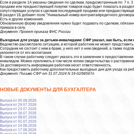
Если в разделе 1А указаны сведения по сделкам, предусмотренным пп. 7 п. 3
продажи или предшествующей покупки товаров надо будет показать в разделе
сопутствующих услугах к сделкам последующей продажи или предшествующей 
В раздел 1Б добавят поле "Уникальный номер контракта/кредитного договора
Есть и другие изменения.
Обновленную форму уведомления нужно будет подавать по сделкам, обязанн
приказа в силу.
Документ: Проект приказа ФНС России
Выходные для ухода за детьми-инвалидами: СФР указал, как быть, если н
Ведомство рассмотрело ситуацию, в которой работник не может представить 
Сотрудник не состоит с ним в браке, у него нет о нем сведений, а также подт
уклоняется от его воспитания.
В таком случае работнику следует указать это в заявлении о предоставлени
инвалидом. Можно приложить в том числе копию свидетельства о расторжени
За достоверность информации работник несет ответственность.
Как предоставить работнику дополнительные выходные дни для ухода за ре
Документ: Письмо СФР от 31.07.2024 N 19-02/98567л
НОВЫЕ ДОКУМЕНТЫ ДЛЯ БУХГАЛТЕРА
Выпуск от 05.08.2026
Выпуск от 29.07.2026
Выпуск от 23.07.2026
Выпуск от 16.07.2026
Выпуск от 09.07.2026
Выпуск от 01.07.2026
Выпуск от 24.06.2026
Выпуск от 17.06.2026