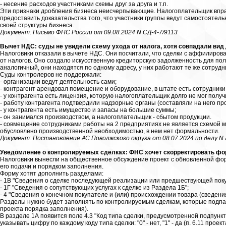
- несение расходов участниками схемы друг за друга и т.п.
Эти признаки дробления бизнеса неисчерпывающие. Налогоплательщик впра
предоставить доказательства того, что участники группы ведут самостоятел
своей структуры бизнеса.
Документ: Письмо ФНС России от 09.08.2024 N СД-4-7/9113
Вычет НДС: суды не увидели схему ухода от налога, хотя совпадали вид 
Налоговики отказали в вычете НДС. Они посчитали, что сделки с аффилиро
от налогов. Оно создало искусственную кредиторскую задолженность для по
аналогичный, они находятся по одному адресу, у них работают те же сотрудни
Суды контролеров не поддержали:
- организации ведут деятельность сами;
- контрагент арендовал помещение и оборудование, в штате есть сотрудники
- у контрагента есть лицензия, которую налогоплательщик долго не мог получ
- работу контрагента подтвердили надзорные органы (составляли на него пр
- у контрагента есть имущество и запасы на большие суммы;
- он занимался производством, а налогоплательщик - сбытом продукции.
- совмещение сотрудниками работы на 2 предприятиях не является схемой
обусловлено производственной необходимостью, в нем нет формальности.
Документ: Постановление АС Поволжского округа от 08.07.2024 по делу N
Уведомление о контролируемых сделках: ФНС хочет скорректировать ф
Налоговики вынесли на общественное обсуждение проект с обновленной фо
его подачи и порядком заполнения.
Форму хотят дополнить разделами:
- 1В "Сведения о сделке последующей реализации или предшествующей поку
- 1Г "Сведения о сопутствующих услугах к сделке из Раздела 1Б";
- 4 "Сведения о конечном покупателе и (или) происхождении товара (сведени
Разделы нужно будет заполнять по контролируемым сделкам, которые подпадают
проекта порядка заполнения).
В разделе 1А появится поле 4.3 "Код типа сделки, предусмотренной подпункто
указывать цифру по каждому коду типа сделки: "0" - нет, "1" - да (п. 6.11 прое