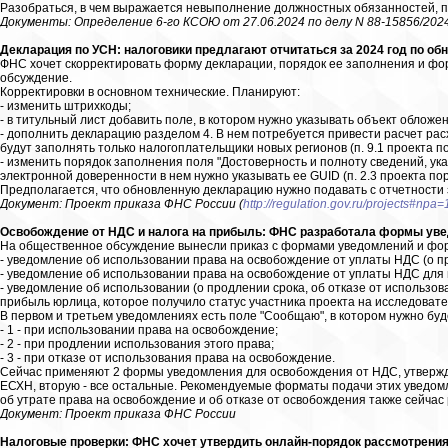
Разобраться, в чем выражается невыполнение должностных обязанностей, 
Документы: Определение 6-го КСОЮ от 27.06.2024 по делу N 88-15856/202
Декларация по УСН: налоговики предлагают отчитаться за 2024 год по об
ФНС хочет скорректировать форму декларации, порядок ее заполнения и фо
обсуждение.
Корректировки в основном технические. Планируют:
- изменить штрихкоды;
- в титульный лист добавить поле, в котором нужно указывать объект обложен
- дополнить декларацию разделом 4. В нем потребуется привести расчет рас
будут заполнять только налогоплательщики новых регионов (п. 9.1 проекта по
- изменить порядок заполнения поля "Достоверность и полноту сведений, ук
электронной доверенности в нем нужно указывать ее GUID (п. 2.3 проекта пор
Предполагается, что обновленную декларацию нужно подавать с отчетности за
Документ: Проект приказа ФНС России (
http://regulation.gov.ru/projects#npa
Освобождение от НДС и налога на прибыль: ФНС разработала формы ув
На общественное обсуждение вынесли приказ с формами уведомлений и фор
- уведомление об использовании права на освобождение от уплаты НДС (о пр
- уведомление об использовании права на освобождение от уплаты НДС для
- уведомление об использовании (о продлении срока, об отказе от использов
прибыль юрлица, которое получило статус участника проекта на исследовате
В первом и третьем уведомлениях есть поле "Сообщаю", в котором нужно буд
- 1 - при использовании права на освобождение;
- 2 - при продлении использования этого права;
- 3 - при отказе от использования права на освобождение.
Сейчас применяют 2 формы уведомления для освобождения от НДС, утверж
ЕСХН, вторую - все остальные. Рекомендуемые форматы подачи этих уведом
об утрате права на освобождение и об отказе от освобождения также сейча
Документ: Проект приказа ФНС России
Налоговые проверки: ФНС хочет утвердить онлайн-порядок рассмотрения 