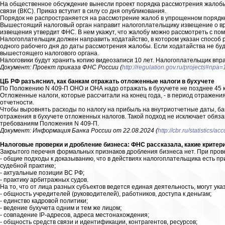
На общественное обсуждение вынесли проект порядка рассмотрения жалоб
связи (ВКС). Приказ вступит в силу со дня опубликования.
Порядок не распространяется на рассмотрение жалоб в упрощенном порядк
Вышестоящий налоговый орган направит налогоплательщику извещение о в
извещения утвердит ФНС. В нем укажут, что жалобу можно рассмотреть с по
Налогоплательщик должен направить ходатайство, в котором указан способ 
одного рабочего дня до даты рассмотрения жалобы. Если ходатайства не бу
вышестоящего налогового органа.
Налоговики будут хранить копию видеозаписи 10 лет. Налогоплательщик впра
Документ: Проект приказа ФНС России (
http://regulation.gov.ru/projects#npa
ЦБ РФ разъяснил, как банкам отражать отложенные налоги в бухучете
По Положению N 409-П ОНО и ОНА надо отражать в бухучете не позднее 45 к
Отложенные налоги, которые рассчитали на конец года, - в период отражения
отчетности.
Чтобы выровнять расходы по налогу на прибыль на внутриотчетные даты, бан
отражения в бухучете отложенных налогов. Такой подход не исключает обяз
требованиям Положения N 409-П.
Документ: Информация Банка России от 22.08.2024 (
http://cbr.ru/statistics/
Налоговые проверки и дробление бизнеса: ФНС рассказала, какие критер
Закрытого перечня формальных признаков дробления бизнеса нет. При пров
- общие подходы к доказыванию, что в действиях налогоплательщика есть п
судебной практике;
- актуальные позиции ВС РФ;
- практику арбитражных судов.
На то, что от лица разных субъектов ведется единая деятельность, могут указ
- общность учредителей (руководителей), работников, доступа к деньгам;
- единство кадровой политики;
- ведение бухучета одним и тем же лицом;
- совпадение IP-адресов, адреса местонахождения;
- общность средств связи и идентификации, контрагентов, ресурсов;