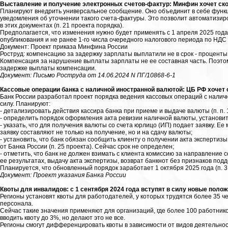
Выставление и получение электронных счетов-фактур: Минфин хочет скор
Планируют внедрить универсальное сообщение. Оно объединит в себе функц
уведомления об уточнении такого счета-фактуры. Это позволит автоматизир
в этих документах (п. 21 проекта порядка).
Предполагается, что изменения нужно будет применять с 1 апреля 2025 года
опубликования и не ранее 1-го числа очередного налогового периода по НДС (
Документ: Проект приказа Минфина России
Роструд: компенсацию за задержку зарплаты выплатили не в срок - проценты
Компенсация за нарушение выплаты зарплаты не ее составная часть. Поэто
задержке выплаты компенсации.
Документ: Письмо Роструда от 14.06.2024 N ПГ/10868-6-1
Кассовые операции банка с наличной иностранной валютой: ЦБ РФ хочет 
Банк России разработал проект порядка ведения кассовых операций с нали
силу. Планируют:
- детализировать действия кассира банка при приеме и выдаче валюты (п. п. 1
- определить порядок оформления акта ревизии наличной валюты, установить 
- указать, что для получения валюты со счета юрлицо (ИП) подает заявку. Ее
заявку составляют не только на получение, но и на сдачу валюты;
- установить, что банк обязан сообщить клиенту о получении акта экспертизы
от Банка России (п. 25 проекта). Сейчас срок не определен;
- отметить, что банк не должен взимать с клиента комиссию за направление
ее результатах, выдачу акта экспертизы, возврат банкнот без признаков подде
Планируется, что обновленный порядок заработает 1 октября 2025 года (п. 3
Документ: Проект указания Банка России
Квоты для инвалидов: с 1 сентября 2024 года вступят в силу новые поло
Регионы установят квоты для работодателей, у которых трудятся более 35 ч
персонала.
Сейчас такие значения применяют для организаций, где более 100 работнико
вводить квоту до 3%, но делают это не все.
Регионы смогут дифференцировать квоты в зависимости от видов деятельно