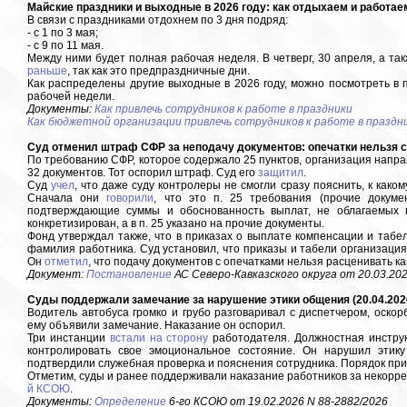
Майские праздники и выходные в 2026 году: как отдыхаем и работаем
В связи с праздниками отдохнем по 3 дня подряд:
- с 1 по 3 мая;
- с 9 по 11 мая.
Между ними будет полная рабочая неделя. В четверг, 30 апреля, а так
раньше
, так как это предпраздничные дни.
Как распределены другие выходные в 2026 году, можно посмотреть в
рабочей недели.
Документы:
Как привлечь сотрудников к работе в праздники
Как бюджетной организации привлечь сотрудников к работе в праздн
Суд отменил штраф СФР за неподачу документов: опечатки нельзя сч
По требованию СФР, которое содержало 25 пунктов, организация напра
32 документов. Тот оспорил штраф. Суд его
защитил
.
Суд
учел
, что даже суду контролеры не смогли сразу пояснить, к как
Сначала они
говорили
, что это п. 25 требования (прочие докуме
подтверждающие суммы и обоснованность выплат, не облагаемых в
конкретизирован, а в п. 25 указано на прочие документы.
Фонд утверждал также, что в приказах о выплате компенсации и табе
фамилия работника. Суд установил, что приказы и табели организация 
Он
отметил
, что подачу документов с опечатками нельзя расценивать ка
Документ:
Постановление
АС Северо-Кавказского округа от 20.03.202
Суды поддержали замечание за нарушение этики общения (20.04.202
Водитель автобуса громко и грубо разговаривал с диспетчером, оскор
ему объявили замечание. Наказание он оспорил.
Три инстанции
встали на сторону
работодателя. Должностная инструк
контролировать свое эмоциональное состояние. Он нарушил этику
подтвердили служебная проверка и пояснения сотрудника. Порядок пр
Отметим, суды и ранее поддерживали наказание работников за некорре
й КСОЮ
.
Документы:
Определение
6-го КСОЮ от 19.02.2026 N 88-2882/2026