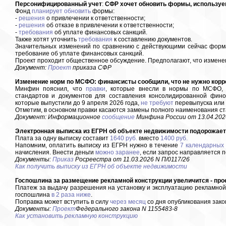
Персонифицированный учет
:
СФР хочет обновить формы, используем
Фонд
планирует обновить
формы:
-
решения
о привлечении к ответственности;
-
решения
об отказе в привлечении к ответственности;
-
требования
об уплате финансовых санкций.
Также хотят уточнить
требования
к составлению документов.
Значительных изменений по сравнению с действующими сейчас формам
требование об уплате финансовых санкций.
Проект проходит общественное обсуждение. Предполагают, что измен
Документ:
Проект
приказа СФР
Изменение норм по МСФО: финансисты сообщили, что не нужно коррек
Минфин пояснил, что
правки
, которые внесли в нормы по МСФО, 
стандартов и документов для составления консолидированной фино
которые выпустили до 9 апреля 2026 года,
не требуют
перевыпуска или 
Отметим, в основном правки касаются замены полного наименования с
Документ: Информационное
сообщение
Минфина России от 13.04.202
Электронная выписка из ЕГРН об объекте недвижимости подорожает д
Плата за одну выписку составит
1640 руб.
вместо
1400 руб.
Напомним, оплатить выписку из ЕГРН нужно в течение
7 календарных
начисления. Внести деньги
можно заранее
, если запрос направляется п
Документы:
Приказ
Росреестра от 11.03.2026 N П/0117/26
Как получить выписку из ЕГРН об объекте недвижимости
Госпошлина за размещение рекламной конструкции увеличится - прое
Платеж за выдачу разрешения на установку и эксплуатацию рекламно
госпошлина
в 2 раза ниже
.
Поправка может вступить в силу
через месяц
со дня опубликования зако
Документы:
Проект
Федерального закона N 1155483-8
Как установить рекламную конструкцию